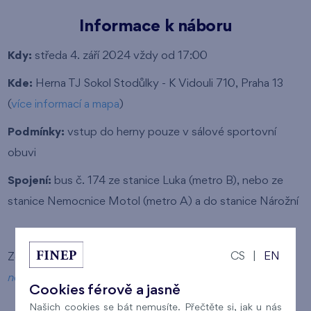
Informace k náboru
Kdy:
středa 4. září 2024 vždy od 17:00
Kde:
Herna TJ Sokol Stodůlky - K Vidouli 710, Praha 13
(
více informací a mapa
)
Podmínky:
vstup do herny pouze v sálové sportovní
obuvi
Spojení:
bus č. 174 ze stanice Luka (metro B), nebo ze
stanice Nemocnice Motol (metro A) a do stanice Nárožní
CS
|
EN
Zdroj:
https://www.pinecstodulky.cz/cs/prijdte-na-
nabor-mladych-stolnich-tenistu
Cookies férově a jasně
Našich cookies se bát nemusíte. Přečtěte si, jak u nás