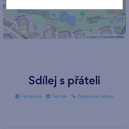
Leaflet
| ©
OpenStreetMap
Sdílej s přáteli
Facebook
Twitter
Zkopírovat odkaz