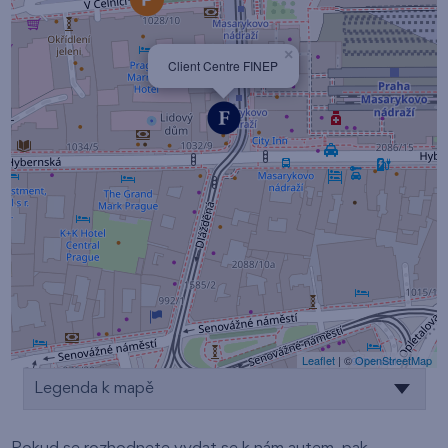
×
Client Centre FINEP
Leaflet
| ©
OpenStreetMap
Legenda k mapě