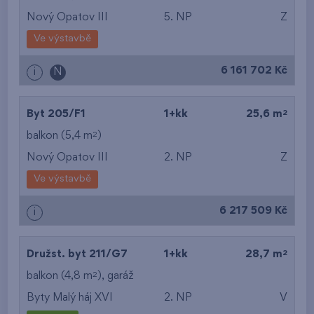
Nový Opatov III
5. NP
Z
Ve výstavbě
6 161 702 Kč
i
N
2
Byt 205/F1
1+kk
25,6 m
2
balkon (5,4 m
)
Nový Opatov III
2. NP
Z
Ve výstavbě
6 217 509 Kč
i
2
Družst. byt 211/G7
1+kk
28,7 m
2
balkon (4,8 m
),
garáž
Byty Malý háj XVI
2. NP
V