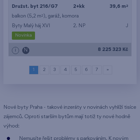
2
Družst. byt 216/G7
2+kk
39,6 m
2
balkon (5,2 m
),
garáž
,
komora
Byty Malý háj XVI
2. NP
J
Novinka
8 225 323 Kč
i
N
1
2
3
4
5
6
7
»
Nové byty Praha - takové inzeráty v novinách vyhlíží tisíce
zájemců. Oproti starším bytům mají totiž ty nové hodně
výhod:
Nemusíte řešit problémy s parkováním. K novým