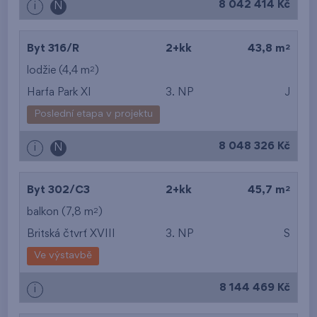
8 042 414 Kč
i
N
2
Byt 316/R
2+kk
43,8 m
2
lodžie (4,4 m
)
Harfa Park XI
3. NP
J
Poslední etapa v projektu
8 048 326 Kč
i
N
2
Byt 302/C3
2+kk
45,7 m
2
balkon (7,8 m
)
Britská čtvrť XVIII
3. NP
S
Ve výstavbě
8 144 469 Kč
i