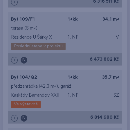
6 316 511 Kč
i
2
Byt 109/F1
1+kk
34,1 m
2
terasa (6 m
)
Rezidence U Šárky X
1. NP
V
Poslední etapa v projektu
6 473 802 Kč
i
N
2
Byt 104/Q2
1+kk
35,7 m
2
předzahrádka (42,3 m
),
garáž
Kaskády Barrandov XXII
1. NP
SZ
Ve výstavbě
6 814 980 Kč
i
N