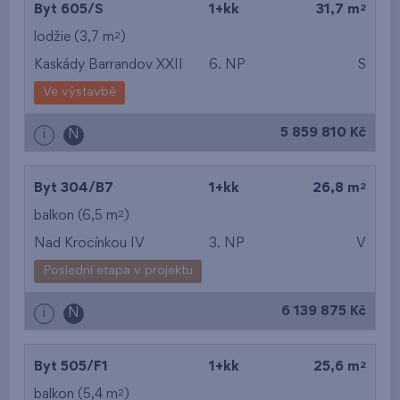
2
Byt 605/S
1+kk
31,7 m
2
lodžie (3,7 m
)
Kaskády Barrandov XXII
6. NP
S
Ve výstavbě
5 859 810 Kč
i
N
2
Byt 304/B7
1+kk
26,8 m
2
balkon (6,5 m
)
Nad Krocínkou IV
3. NP
V
Poslední etapa v projektu
6 139 875 Kč
i
N
2
Byt 505/F1
1+kk
25,6 m
2
balkon (5,4 m
)