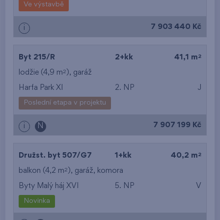
Ve výstavbě
7 903 440 Kč
i
2
Byt 215/R
2+kk
41,1 m
2
lodžie (4,9 m
),
garáž
Harfa Park XI
2. NP
J
Poslední etapa v projektu
7 907 199 Kč
i
N
2
Družst. byt 507/G7
1+kk
40,2 m
2
balkon (4,2 m
),
garáž
,
komora
Byty Malý háj XVI
5. NP
V
Novinka