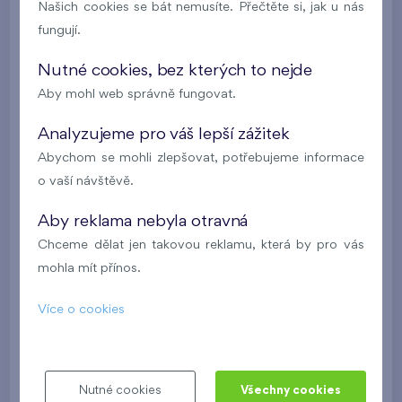
Našich cookies se bát nemusíte. Přečtěte si, jak u nás
7 551 926 Kč
i
N
fungují.
Nutné cookies, bez kterých to nejde
2
Byt 512/F1
1+kk
36,3 m
Aby mohl web správně fungovat.
2
balkon (4,4 m
)
Analyzujeme pro váš lepší zážitek
Nový Opatov III
5. NP
V
Abychom se mohli zlepšovat, potřebujeme informace
Ve výstavbě
o vaší návštěvě.
7 663 391 Kč
i
N
Aby reklama nebyla otravná
Chceme dělat jen takovou reklamu, která by pro vás
2
Byt 602/O1
1+kk
42 m
mohla mít přínos.
2
lodžie (5,8 m
),
garáž
Více o cookies
Kaskády Barrandov XX
6. NP
Z
Brzy k nastěhování
7 700 680 Kč
i
N
Nutné cookies
Všechny cookies