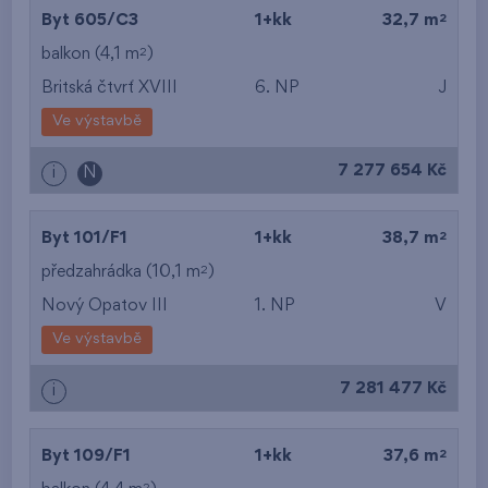
2
Byt 605/C3
1+kk
32,7 m
2
balkon (4,1 m
)
Britská čtvrť XVIII
6. NP
J
Ve výstavbě
7 277 654 Kč
i
N
2
Byt 101/F1
1+kk
38,7 m
2
předzahrádka (10,1 m
)
Nový Opatov III
1. NP
V
Ve výstavbě
7 281 477 Kč
i
2
Byt 109/F1
1+kk
37,6 m
2