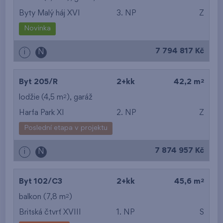
Byty Malý háj XVI
3. NP
Z
Novinka
7 794 817 Kč
i
N
2
Byt 205/R
2+kk
42,2 m
2
lodžie (4,5 m
),
garáž
Harfa Park XI
2. NP
Z
Poslední etapa v projektu
7 874 957 Kč
i
N
2
Byt 102/C3
2+kk
45,6 m
2
balkon (7,8 m
)
Britská čtvrť XVIII
1. NP
S