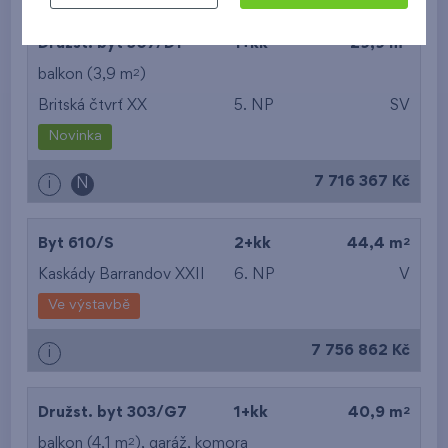
2
Družst. byt 507/D1
1+kk
29,9 m
2
balkon (3,9 m
)
Britská čtvrť XX
5. NP
SV
Novinka
7 716 367 Kč
i
N
2
Byt 610/S
2+kk
44,4 m
Kaskády Barrandov XXII
6. NP
V
Ve výstavbě
7 756 862 Kč
i
2
Družst. byt 303/G7
1+kk
40,9 m
2
balkon (4,1 m
),
garáž
,
komora