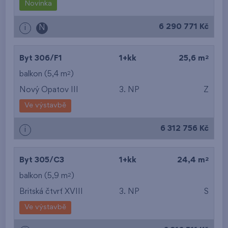
Novinka
6 290 771 Kč
i
N
2
Byt 306/F1
1+kk
25,6 m
2
balkon (5,4 m
)
Nový Opatov III
3. NP
Z
Ve výstavbě
6 312 756 Kč
i
2
Byt 305/C3
1+kk
24,4 m
2
balkon (5,9 m
)
Britská čtvrť XVIII
3. NP
S
Ve výstavbě