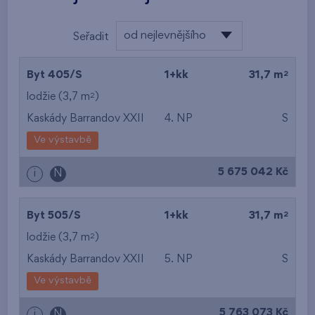
od nejlevnějšího
Seřadit
od nejlevnějšího
2
Byt 405/S
1+kk
31,7 m
od nejdražšího
2
lodžie (3,7 m
)
Kaskády Barrandov XXII
4. NP
S
od nejmenší plochy
Ve výstavbě
od největší plochy
5 675 042 Kč
i
N
od nejmenší
dispozice
2
Byt 505/S
1+kk
31,7 m
od největší dispozice
2
lodžie (3,7 m
)
Kaskády Barrandov XXII
5. NP
S
od nejnižšího patra
Ve výstavbě
od nejvyššího patra
5 763 073 Kč
i
N