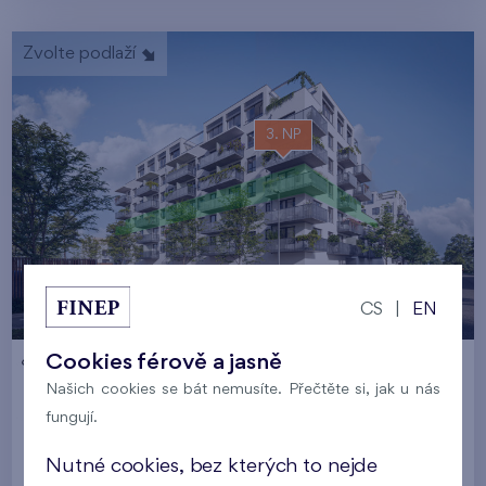
Zvolte podlaží
3. NP
CS
|
EN
Cookies férově a jasně
Zvolte jednotku
Našich cookies se bát nemusíte. Přečtěte si, jak u nás
fungují.
Nutné cookies, bez kterých to nejde