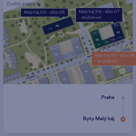
Zvolte etapu
Malý háj XVI - dům G7
Malý háj XIV - dům G8
- družstevní
Malý háj XV - dům G6
- družstevní
Praha
Byty Malý háj