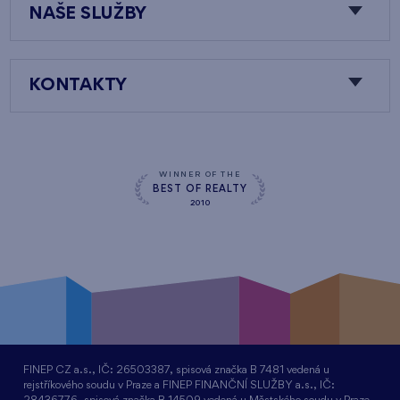
NAŠE SLUŽBY
KONTAKTY
WINNER OF THE
BEST OF REALTY
2010
FINEP CZ a.s., IČ: 26503387, spisová značka B 7481 vedená u
rejstříkového soudu v Praze a FINEP FINANČNÍ SLUŽBY a.s., IČ: