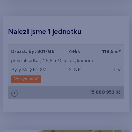
Nalezli jsme
1
jednotku
2
Družst. byt 301/G6
4+kk
119,5 m
2
předzahrádka (216,5 m
),
garáž
,
komora
Byty Malý háj XV
3. NP
J, V
Ve výstavbě
15 880 953 Kč
i