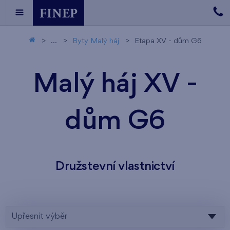
...
Byty Malý háj
Etapa XV - dům G6
Malý háj XV -
dům G6
Družstevní vlastnictví
Upřesnit výběr