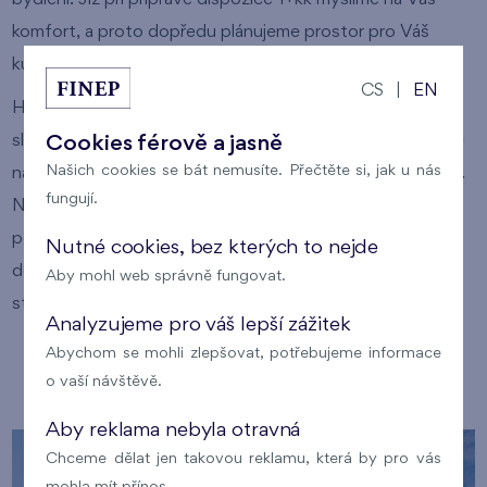
komfort, a proto dopředu plánujeme prostor pro Váš
kuchyňský kout či vestavné skříně.
CS
|
EN
Hostivař je oblíbená čtvrť především pro svou nabídku
služeb a okolní přírodu. Bytový projekt Nad Přehradou se
Cookies férově a jasně
Našich cookies se bát nemusíte. Přečtěte si, jak u nás
navíc nachází v blízkosti lesoparku a hostivařské přehrady.
fungují.
Nebojte se objevit krásnou Prahu 10 - Hostivař a
podívejte na naší nabídku nových bytů. Věříme, že si
Nutné cookies, bez kterých to nejde
dokážete vybrat bydlení svých snů a právě Hostivař se
Aby mohl web správně fungovat.
stane Vaším domovem.
Analyzujeme pro váš lepší zážitek
Abychom se mohli zlepšovat, potřebujeme informace
Naše lokality
o vaší návštěvě.
Aby reklama nebyla otravná
Chceme dělat jen takovou reklamu, která by pro vás