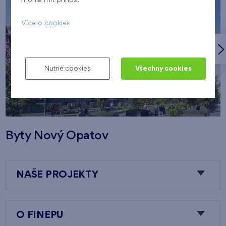
mohla mít přínos.
Více o cookies
Nutné cookies
Všechny cookies
Byty Nový Opatov
NAŠE PROJEKTY
O FINEPU