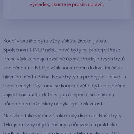
výsledek, zkuste je prosím upravit.
Koupí vlastního bytu vždy získáte životní jistotu.
Společnost FINEP nabízí nové byty na prodej v Praze.
Praha však zahrnuje rozsáhlé území. Prodej nových bytů
společnosti FINEP je však soustředěn do kvalitní části
hlavního města Praha. Nové byty na prodej jsou navíc za
skvělé ceny! Díky tomu se koupí nového bytu bezpečně
zajistíte na stáří. Jděte na jisto a spořte si s námi na
důchod, protože nikdy nebyla lepší příležitost.
Nabízíme také výběr z široké škály dispozic. Naše byty
1+kk jsou vždy chytře řešeny s důrazem na praktické
bydlení. Již při přípravě dispozice 1+kk myslíme na Váš