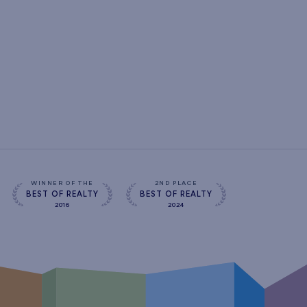
WINNER OF THE
2ND PLACE
BEST OF REALTY
BEST OF REALTY
2016
2024