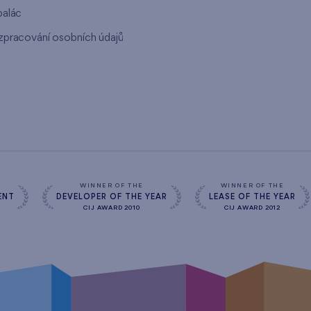
palác
zpracování osobních údajů
s
WINNER OF THE
WINNER OF THE
ENT
DEVELOPER OF THE YEAR
LEASE OF THE YEAR
CIJ AWARD 2010
CIJ AWARD 2012