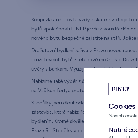
Koupí vlastního bytu vždy získáte životní jisto
bytů společnosti FINEP je však soustředěn do k
nového bytu bezpečně zajistíte na stáří. Jděte n
Družstevní bydlení zažívá v Praze novou renesa
družstevních bytů zcela nové možnosti. Družste
úvěry s bankami. Využijte i Vy příležitost poříd
Nabízíme také výběr z široké škály dispozic. Na
na Váš komfort, a proto dopředu plánujeme pro
Stodůlky jsou dlouhodobě jednou z nejúspěšněj
Cookies 
zástavba, která nabízí řadu krásných nových by
Našich cookie
bydlením. Kromě skvělé dopravní dostupnosti a 
Nutné cook
Praze 5 - Stodůlky a podívejte se detailněji na