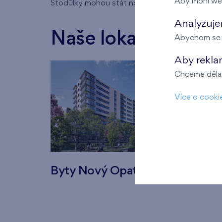
Aby mohl we
Stodůlky mohou stát novým začátkem.
Analyzujem
Naše lokality
Abychom se m
Aby rekla
Chceme dělat
Více o cooki
Byty Nový Opatov
Byty 