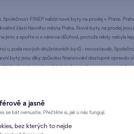
tu. Společnost FINEP nabízí nové byty na prodej v Praze. Prah
valitní části hlavního města Praha. Nové byty na prodej jsou 
a jisto a spořte si s námi na důchod, protože nikdy nebyla lepší
nci u zcela nových družstevních bytů - novostaveb. Společnos
vní byty jsou díky způsobu financování dostupné opravdu všem,
it si krásný zcela nový pražský družstevní byt v novostavbě.
še byty 1+kk jsou vždy chytře řešeny s důrazem na praktické by
stor pro Váš kuchyňský kout či vestavné skříně.
ších lokalit společnosti FINEP. U zcela nového vchodu do sta
férově a jasně
tů včetně širokého spektra služeb, díky administrativním bud
s se bát nemusíte. Přečtěte si, jak u nás fungují.
služeb nabízí tato lokalita také možnosti vycházek do okolní 
ies, bez kterých to nejde
 naší nabídku nových bytů do osobního vlastnictví, tak nově i 