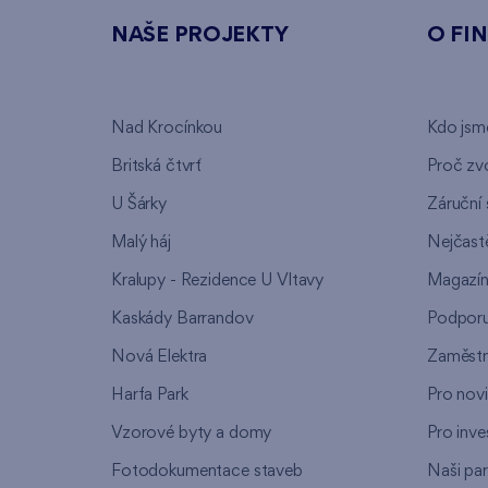
NAŠE PROJEKTY
O FI
Nad Krocínkou
Kdo jsm
Britská čtvrť
Proč zvo
U Šárky
Záruční 
Malý háj
Nejčastě
Kralupy - Rezidence U Vltavy
Magazí
Kaskády Barrandov
Podpor
Nová Elektra
Zaměstn
Harfa Park
Pro nov
Vzorové byty a domy
Pro inve
Fotodokumentace staveb
Naši par