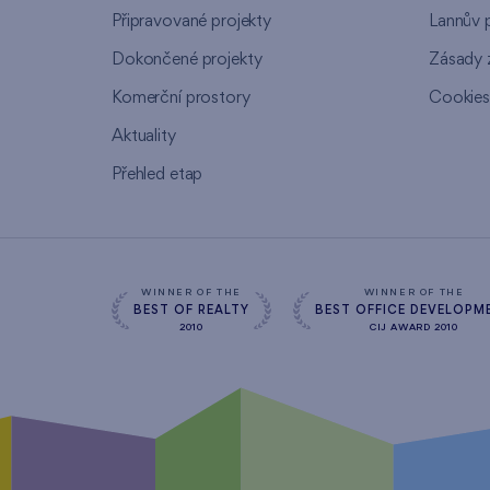
Připravované projekty
Lannův 
Dokončené projekty
Zásady 
Komerční prostory
Cookie
Aktuality
Přehled etap
WINNER OF THE
WINNER OF THE
BEST OF REALTY
BEST OFFICE DEVELOPM
2010
CIJ AWARD 2010