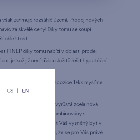
od nejnižšího patra
a však zahrnuje rozsáhlé území. Prodej nových
od nejvyššího patra
navíc za skvělé ceny! Díky tomu se koupí
 příležitost.
t FINEP díky tomu nabízí v oblasti prodeji
 jelikož již není třeba složitě řešit hypotéční
dlení. Již při přípravě dispozice 1+kk myslíme
CS
|
EN
nice metra B - Stodůlky vyrůstá zcela nová
ovám, které jsou chytře kombinovány s
přírody. Nenechte si utéct Váš vysněný byt v
družstevních bytů. Věříme, že se pro Vás právě