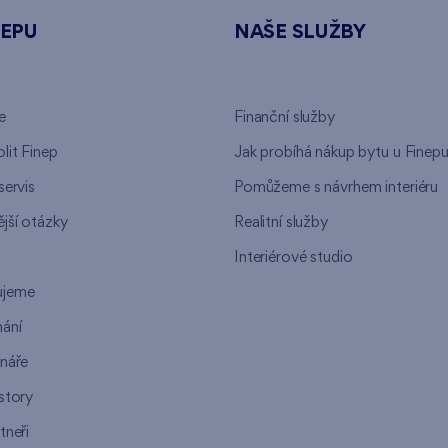
NEPU
NAŠE SLUŽBY
e
Finanční služby
lit Finep
Jak probíhá nákup bytu u Finep
servis
Pomůžeme s návrhem interiéru
jší otázky
Realitní služby
n
Interiérové studio
ujeme
ání
ináře
story
tneři