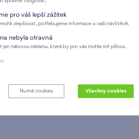
b správně fungovat.
e pro váš lepší zážitek
ohli zlepšovat, potřebujeme informace o vaší návštěvě.
ma nebyla otravná
 jen takovou reklamu, která by pro vás mohla mít přínos.
es
Nutné cookies
Všechny cookies
Malý háj
Byty U Šárky