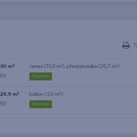
T
30 m
terasa (13,8 m
), předzahrádka (25,7 m
)
2
2
2
SV
Novinka
29,9 m
balkon (3,9 m
)
2
2
SV
Novinka