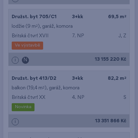
2
Družst. byt 705/C1
3+kk
69,5 m
2
lodžie (9 m
),
garáž
,
komora
Britská čtvrť XVII
7. NP
J, Z
Ve výstavbě
13 155 220 Kč
i
N
2
Družst. byt 413/D2
3+kk
82,2 m
2
balkon (19,4 m
),
garáž
,
komora
Britská čtvrť XX
4. NP
S
Novinka
13 351 866 Kč
i