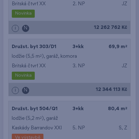
Britská čtvrť XX
2. NP
JZ
Novinka
12 262 762 Kč
i
N
2
Družst. byt 303/D1
3+kk
69,9 m
2
lodžie (5,5 m
),
garáž
,
komora
Britská čtvrť XX
3. NP
JZ
Novinka
12 344 113 Kč
i
N
2
Družst. byt 504/Q1
3+kk
80,4 m
2
lodžie (5,2 m
),
garáž
Kaskády Barrandov XXI
5. NP
S, Z
Ve výstavbě