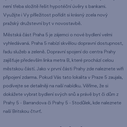
není třeba složitě řešit hypotéční úvěry s bankami.
Využijte i Vy příležitost pořídit si krásný zcela nový
pražský družstevní byt v novostavbě.
Městská část Praha 5 je zájemci o nové bydlení velmi
vyhledávaná. Praha 5 nabízí skvělou dopravní dostupnost,
řadu služeb a zeleně. Dopravní spojení do centra Prahy
zajišťuje především linka metra B, které prochází celou
městskou částí. Jako v první části Prahy zde naleznete wifi
připojení zdarma. Pokud Vás tato lokalita v Praze 5 zaujala,
podívejte se detailněji na naší nabídku. Věříme, že si
dokážete vybrat bydlení svých snů a právě byt či dům z
Prahy 5 - Barrandova či Prahy 5 - Stodůlek, kde naleznete
naší Britskou čtvrť.