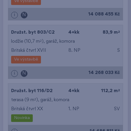
Ve výstavbě
14 088 455 Kč
i
N
2
Družst. byt 803/C2
4+kk
83,9 m
2
lodžie (10,7 m
),
garáž
,
komora
Britská čtvrť XVII
8. NP
S
Ve výstavbě
14 268 033 Kč
i
N
2
Družst. byt 116/D2
4+kk
112,2 m
2
terasa (9 m
),
garáž
,
komora
Britská čtvrť XX
1. NP
SV
Novinka