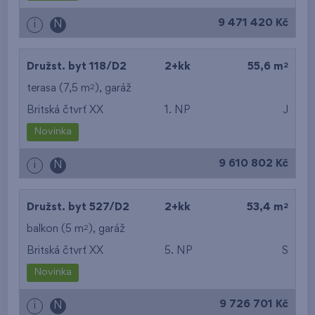
9 471 420 Kč
i
N
2
Družst. byt 118/D2
2+kk
55,6 m
2
terasa (7,5 m
),
garáž
Britská čtvrť XX
1. NP
J
Novinka
9 610 802 Kč
i
N
2
Družst. byt 527/D2
2+kk
53,4 m
2
balkon (5 m
),
garáž
Britská čtvrť XX
5. NP
S
Novinka
9 726 701 Kč
i
N