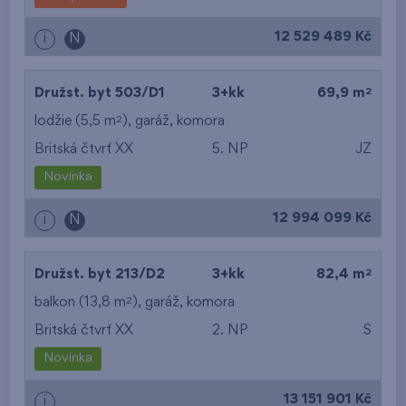
12 529 489 Kč
i
N
2
Družst. byt 503/D1
3+kk
69,9 m
2
lodžie (5,5 m
),
garáž
,
komora
Britská čtvrť XX
5. NP
JZ
Novinka
12 994 099 Kč
i
N
2
Družst. byt 213/D2
3+kk
82,4 m
2
balkon (13,8 m
),
garáž
,
komora
Britská čtvrť XX
2. NP
S
Novinka
13 151 901 Kč
i