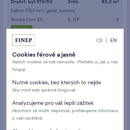
2
Družst. byt 513/D2
3+kk
82,2 m
2
balkon (19,4 m
),
garáž
,
komora
Britská čtvrť XX
5. NP
S
Novinka
CS
|
EN
13 451 854 Kč
i
Cookies férově a jasně
2
Družst. byt 703/D1
3+kk
76,9 m
Našich cookies se bát nemusíte. Přečtěte si, jak u nás
2
lodžie (8,6 m
),
garáž
,
komora
fungují.
Britská čtvrť XX
7. NP
SZ
Nutné cookies, bez kterých to nejde
Novinka
Aby mohl web správně fungovat.
13 676 581 Kč
i
N
Analyzujeme pro váš lepší zážitek
Abychom se mohli zlepšovat, potřebujeme informace
2
Družst. byt 803/D1
3+kk
76,9 m
o vaší návštěvě.
2
lodžie (8,6 m
),
garáž
,
komora