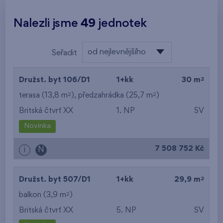
Nalezli jsme
49
jednotek
od nejlevnějšího
Seřadit
od nejlevnějšího
2
Družst. byt 106/D1
1+kk
30 m
od nejdražšího
2
2
terasa (13,8 m
), předzahrádka (25,7 m
)
Britská čtvrť XX
1. NP
SV
od nejmenší plochy
Novinka
od největší plochy
7 508 752 Kč
i
N
od nejmenší
dispozice
2
Družst. byt 507/D1
1+kk
29,9 m
od největší dispozice
2
balkon (3,9 m
)
Britská čtvrť XX
5. NP
SV
od nejnižšího patra