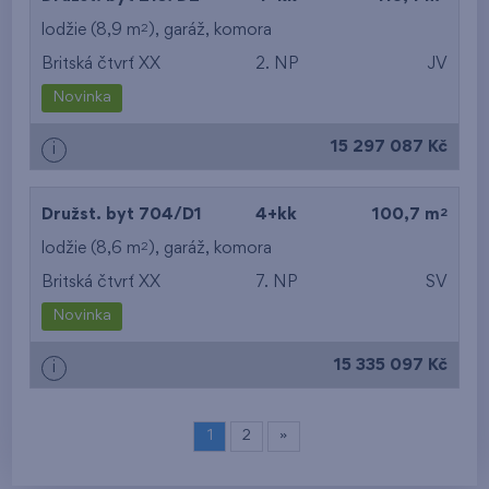
2
lodžie (8,9 m
),
garáž
,
komora
Britská čtvrť XX
2. NP
JV
Novinka
15 297 087 Kč
i
2
Družst. byt 704/D1
4+kk
100,7 m
2
lodžie (8,6 m
),
garáž
,
komora
Britská čtvrť XX
7. NP
SV
Novinka
15 335 097 Kč
i
1
2
»