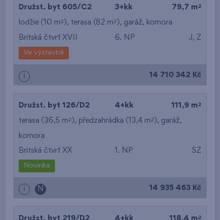
2
Družst. byt 605/C2
3+kk
79,7 m
2
2
lodžie (10 m
), terasa (82 m
),
garáž
,
komora
Britská čtvrť XVII
6. NP
J, Z
Ve výstavbě
14 710 342 Kč
i
2
Družst. byt 126/D2
4+kk
111,9 m
2
2
terasa (36,5 m
), předzahrádka (13,4 m
),
garáž
,
komora
Britská čtvrť XX
1. NP
SZ
Novinka
14 935 463 Kč
i
N
2
Družst. byt 219/D2
4+kk
118,4 m