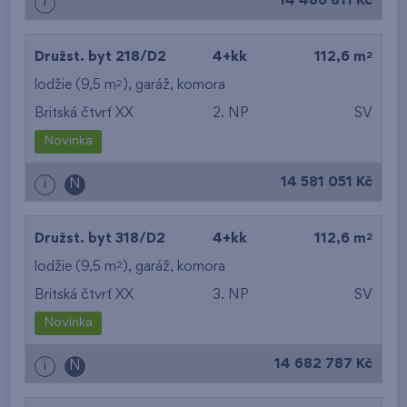
14 486 811 Kč
i
2
Družst. byt 218/D2
4+kk
112,6 m
2
lodžie (9,5 m
),
garáž
,
komora
Britská čtvrť XX
2. NP
SV
Novinka
14 581 051 Kč
i
N
2
Družst. byt 318/D2
4+kk
112,6 m
2
lodžie (9,5 m
),
garáž
,
komora
Britská čtvrť XX
3. NP
SV
Novinka
14 682 787 Kč
i
N