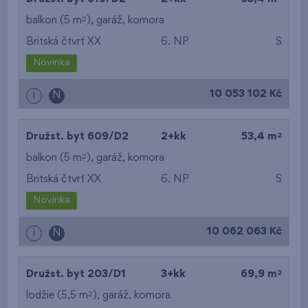
2
balkon (5 m
),
garáž
,
komora
Britská čtvrť XX
6. NP
S
Novinka
10 053 102 Kč
i
N
2
Družst. byt 609/D2
2+kk
53,4 m
2
balkon (5 m
),
garáž
,
komora
Britská čtvrť XX
6. NP
S
Novinka
10 062 063 Kč
i
N
2
Družst. byt 203/D1
3+kk
69,9 m
2
lodžie (5,5 m
),
garáž
,
komora