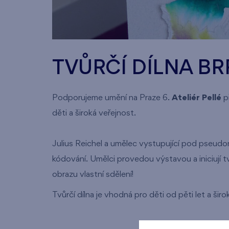
TVŮRČÍ DÍLNA BR
Podporujeme umění na Praze 6.
Ateliér Pellé
př
děti a široká veřejnost.
Julius Reichel a umělec vystupující pod pseudo
kódování. Umělci provedou výstavou a iniciují t
obrazu vlastní sdělení!
Tvůrčí dílna je vhodná pro děti od pěti let a šir