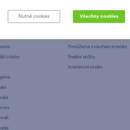
NEPU
NAŠE SLUŽBY
Nutné cookies
Všechny cookies
e
Finanční služby
lit Finep
Jak probíhá nákup bytu u Finep
servis
Pomůžeme s návrhem interiéru
jší otázky
Realitní služby
n
Interiérové studio
ujeme
ání
ináře
story
tneři
palác