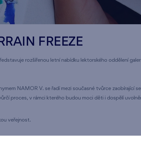
RRAIN FREEZE
edstavuje rozšířenou letní nabídku lektorského oddělení galeri
nymem NAMOR V. se řadí mezi současné tvůrce zaobírající se 
vůrčí proces, v rámci kterého budou moci děti i dospělí uvolně
okou veřejnost.