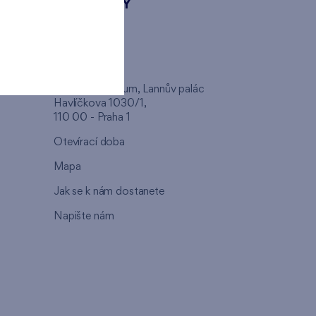
KONTAKTY
FINEP CZ
u
Klientské centrum, Lannův palác
Havlíčkova 1030/1,
110 00 - Praha 1
Otevírací doba
Mapa
Jak se k nám dostanete
Napište nám