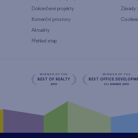
Dokončené projekty
Zásady 
Komerční prostory
Cookie
Aktuality
Přehled etap
WINNER OF THE
WINNER OF THE
BEST OF REALTY
BEST OFFICE DEVELOPM
2010
CIJ AWARD 2010