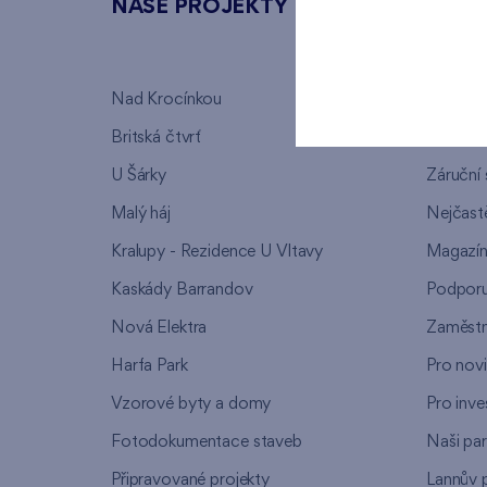
NAŠE PROJEKTY
O FI
Nad Krocínkou
Kdo jsm
Britská čtvrť
Proč zvo
U Šárky
Záruční 
Malý háj
Nejčastě
Kralupy - Rezidence U Vltavy
Magazí
Kaskády Barrandov
Podpor
Nová Elektra
Zaměstn
Harfa Park
Pro nov
Vzorové byty a domy
Pro inve
Fotodokumentace staveb
Naši par
Připravované projekty
Lannův 