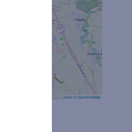
Leaflet
| ©
OpenStreetMap