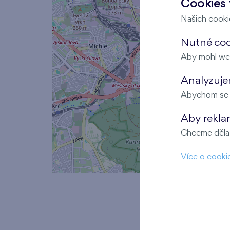
Cookies 
Našich cookie
Nutné cook
Aby mohl we
Analyzujem
Abychom se m
Aby rekla
Chceme dělat
Více o cooki