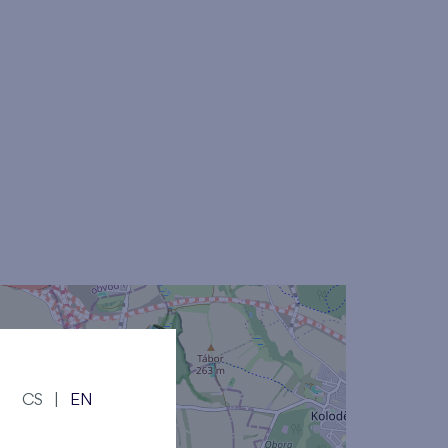
CS
|
EN