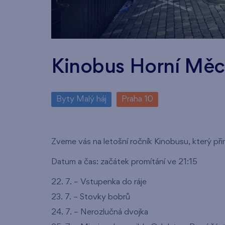
Kinobus Horní Mě
Byty Malý háj
Praha 10
Zveme vás na letošní ročník Kinobusu, který přin
Datum a čas: začátek promítání ve 21:15
22. 7. – Vstupenka do ráje
23. 7. – Stovky bobrů
24. 7. – Nerozlučná dvojka