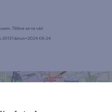
t
busem. Těšíme se na vás!
bus-2013?datum=2024-06-24