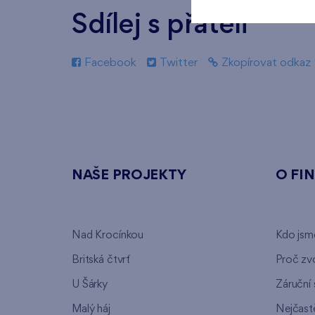
Sdílej s přáteli
Facebook
Twitter
Zkopírovat odkaz
NAŠE PROJEKTY
O FI
Nad Krocínkou
Kdo jsm
Britská čtvrť
Proč zvo
U Šárky
Záruční 
Malý háj
Nejčastě