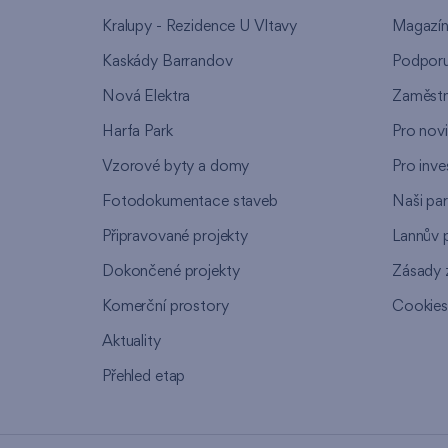
Kralupy - Rezidence U Vltavy
Magazí
Kaskády Barrandov
Podpor
Nová Elektra
Zaměstn
Harfa Park
Pro nov
Vzorové byty a domy
Pro inve
Fotodokumentace staveb
Naši par
Připravované projekty
Lannův 
Dokončené projekty
Zásady 
Komerční prostory
Cookie
Aktuality
Přehled etap