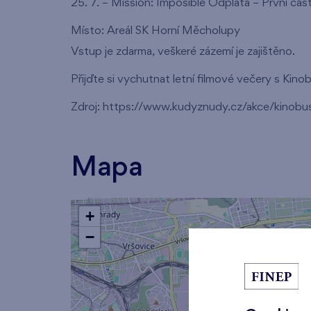
25. 7. – Mission: Imposible Odplata – První čás
Místo: Areál SK Horní Měcholupy
Vstup je zdarma, veškeré zázemí je zajištěno.
Přijďte si vychutnat letní filmové večery s Kino
Zdroj: https://www.kudyznudy.cz/akce/kino
Mapa
+
−