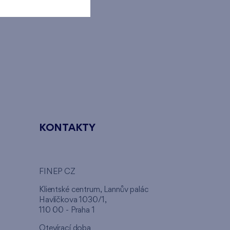
KONTAKTY
FINEP CZ
u
Klientské centrum, Lannův palác
Havlíčkova 1030/1,
110 00 - Praha 1
Otevírací doba