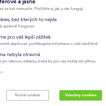
férově a jasně
×
Místo konání
s se bát nemusíte. Přečtěte si, jak u nás fungují.
ies, bez kterých to nejde
b správně fungovat.
e pro váš lepší zážitek
ohli zlepšovat, potřebujeme informace o vaší návštěvě.
ma nebyla otravná
 jen takovou reklamu, která by pro vás mohla mít přínos.
es
Nutné cookies
Všechny cookies