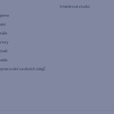
n
Interiérové studio
ujeme
ání
ináře
story
tneři
palác
zpracování osobních údajů
s