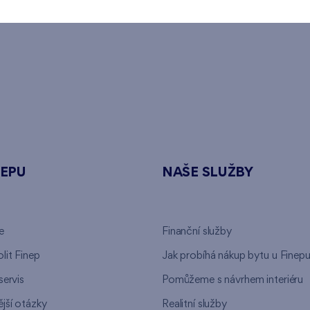
NEPU
NAŠE SLUŽBY
e
Finanční služby
lit Finep
Jak probíhá nákup bytu u Finep
servis
Pomůžeme s návrhem interiéru
jší otázky
Realitní služby