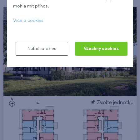
mohla mít přínos.
Zvolte podlaží
Více o cookies
5. NP
Nutné cookies
Všechny cookies
Zvolte jednotku