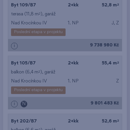
2
Byt 109/B7
2+kk
52,8 m
2
terasa (11,8 m
),
garáž
Nad Krocínkou IV
1. NP
J, Z
Poslední etapa v projektu
9 738 980 Kč
i
2
Byt 105/B7
2+kk
55,4 m
2
balkon (6,4 m
),
garáž
Nad Krocínkou IV
1. NP
Z
Poslední etapa v projektu
9 801 483 Kč
i
N
2
Byt 202/B7
2+kk
52,6 m
2