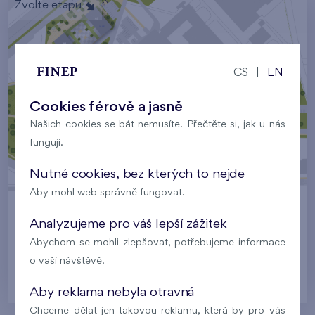
Zvolte etapu
CS
|
EN
Cookies férově a jasně
Nad Krocínkou IV - domy B6, B7
Našich cookies se bát nemusíte. Přečtěte si, jak u nás
fungují.
Nutné cookies, bez kterých to nejde
Aby mohl web správně fungovat.
Praha
Analyzujeme pro váš lepší zážitek
Abychom se mohli zlepšovat, potřebujeme informace
o vaší návštěvě.
Byty Nad Krocínkou
Aby reklama nebyla otravná
Chceme dělat jen takovou reklamu, která by pro vás