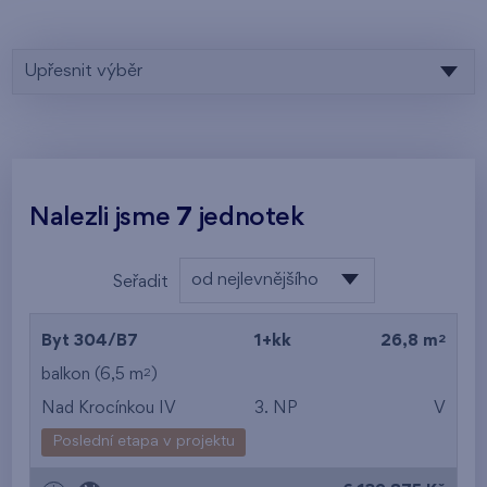
Upřesnit výběr
Nalezli jsme
7
jednotek
od nejlevnějšího
Seřadit
od nejlevnějšího
2
Byt 304/B7
1+kk
26,8 m
od nejdražšího
2
balkon (6,5 m
)
Nad Krocínkou IV
3. NP
V
od nejmenší plochy
Poslední etapa v projektu
od největší plochy