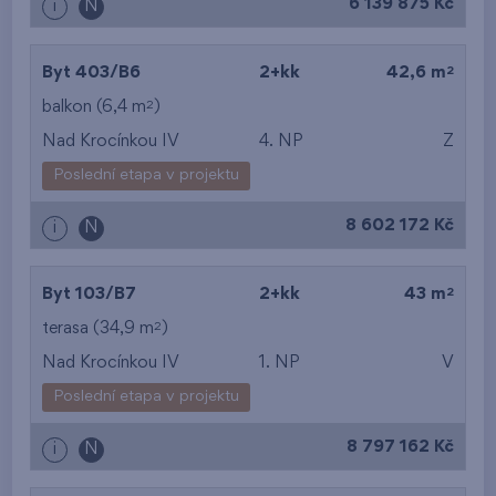
6 139 875 Kč
i
N
od nejmenší
dispozice
2
Byt 403/B6
2+kk
42,6 m
od největší dispozice
2
balkon (6,4 m
)
Nad Krocínkou IV
4. NP
Z
od nejnižšího patra
Poslední etapa v projektu
od nejvyššího patra
8 602 172 Kč
i
N
2
Byt 103/B7
2+kk
43 m
2
terasa (34,9 m
)
Nad Krocínkou IV
1. NP
V
Poslední etapa v projektu
8 797 162 Kč
i
N