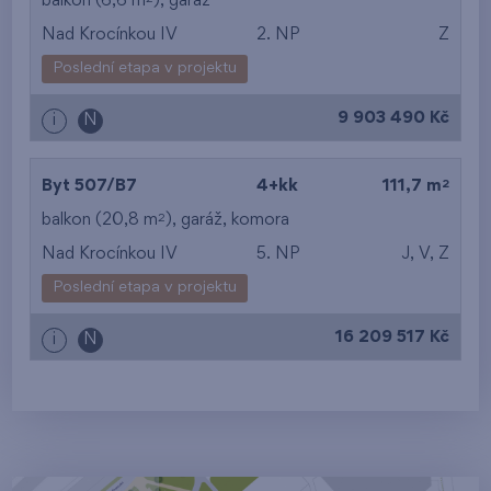
balkon (6,6 m
),
garáž
Nad Krocínkou IV
2. NP
Z
Poslední etapa v projektu
9 903 490 Kč
i
N
2
Byt 507/B7
4+kk
111,7 m
2
balkon (20,8 m
),
garáž
,
komora
Nad Krocínkou IV
5. NP
J, V, Z
Poslední etapa v projektu
16 209 517 Kč
i
N