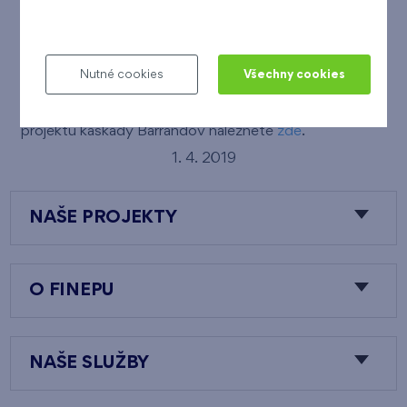
nebo terasu. Samozřejmostí je i dostatek garážových
stání pod domem a bezbariérový přístup do domu.
Nutné cookies
Všechny cookies
Více informací o naší nové nabídce bytů v rezidenčním
projektu kaskády Barrandov naleznete
zde
.
1. 4. 2019
NAŠE PROJEKTY
O FINEPU
NAŠE SLUŽBY