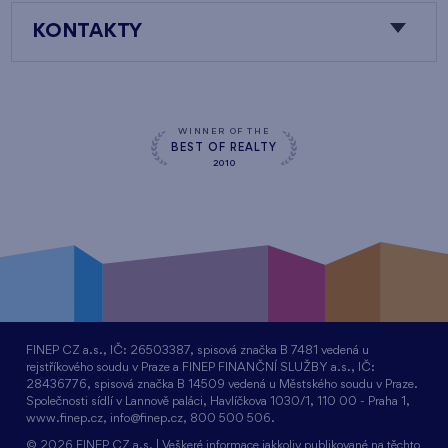
KONTAKTY
WINNER OF THE
BEST OF REALTY
2010
FINEP CZ a.s., IČ: 26503387, spisová značka B 7481 vedená u
rejstříkového soudu v Praze a FINEP FINANČNÍ SLUŽBY a.s., IČ:
28436776, spisová značka B 14509 vedená u Městského soudu v Praze.
Společnosti sídlí v Lannově paláci, Havlíčkova 1030/1, 110 00 - Praha 1,
www.finep.cz, info@finep.cz, 800 500 506.
© 2026 FINEP CZ a.s. | Veškeré informace jakkoliv publikované na těchto