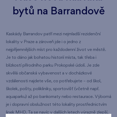
bytů na Barrandově
Kaskády Barrandov patří mezi nejmladší rezidenční
lokality v Praze a zároveň jde i o jedno z
nejpříjemnějších míst pro každodenní život ve městě.
Je to dáno jak bohatou historií místa, tak třeba i
blízkostí přírodního parku Prokopské údolí. Je zde
skvělá občanská vybavenost a v docházkové
vzdálenosti najdete vše, co potřebujete – od škol,
školek, pošty, polikliniky, sportovišť (včetně např.
aquaparku) až po bankomaty nebo restaurace. Výborná
je i dopravní obslužnost této lokality prostřednictvím
linek MHD. Ta se navíc v dalších letech výrazně zlepší,