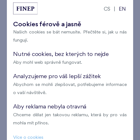
protože je zde v plánu protažení tramvajové trati do
CS
|
EN
Slivence. Bezproblémové je i dopravní napojení na
pražský okruh.
Cookies férově a jasně
Našich cookies se bát nemusíte. Přečtěte si, jak u nás
My v této lokalitě se začátkem dubna 2019 startujeme
fungují.
prodej dvou nových moderních rezidenčních domů a
opět jde o mix nabídky dvou forem vlastnictví bytu.
Nutné cookies, bez kterých to nejde
Aby mohl web správně fungovat.
Zájemci si mohou vybrat svůj domov z nabídky bytů v
osobním nebo v moderním družstevním vlastnictví.
Analyzujeme pro váš lepší zážitek
Abychom se mohli zlepšovat, potřebujeme informace
Nově prodávané domy navazují na námi již
o vaší návštěvě.
vybudovanou čtvrť a tvoří s předchozí zástavbou
Aby reklama nebyla otravná
jednotný architektonický koncept moderní městské
Chceme dělat jen takovou reklamu, která by pro vás
čtvrti, včetně parků, relaxačních ploch nebo dětských
mohla mít přínos.
hřišť. Oba domy nabízejí mix bytů o dispozicích 1+kk až
Více o cookies
po rodinné 4+kk a všechny byty mají balkon, lodžii