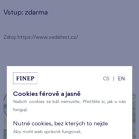
Vstup: zdarma
Zdroj: https://www.vedafest.cz/
Místo konání
CS
|
EN
Cookies férově a jasně
+
Našich cookies se bát nemusíte. Přečtěte si, jak u nás
−
fungují.
Nutné cookies, bez kterých to nejde
Aby mohl web správně fungovat.