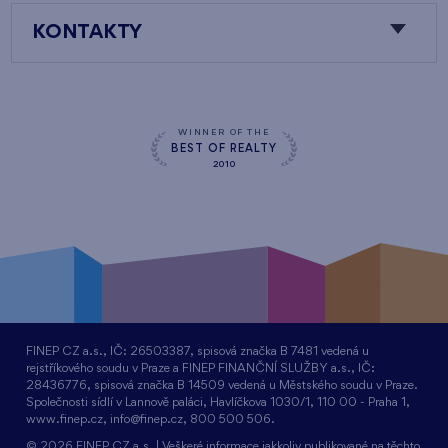
KONTAKTY
WINNER OF THE
BEST OF REALTY
2010
FINEP CZ a.s., IČ: 26503387, spisová značka B 7481 vedená u
rejstříkového soudu v Praze a FINEP FINANČNÍ SLUŽBY a.s., IČ:
28436776, spisová značka B 14509 vedená u Městského soudu v Praze.
Společnosti sídlí v Lannově paláci, Havlíčkova 1030/1, 110 00 - Praha 1,
www.finep.cz, info@finep.cz, 800 500 506.
© 2026 FINEP CZ a.s. | Veškeré informace jakkoliv publikované na těchto