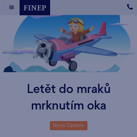
Letět do mraků
mrknutím oka
Nový Opatov