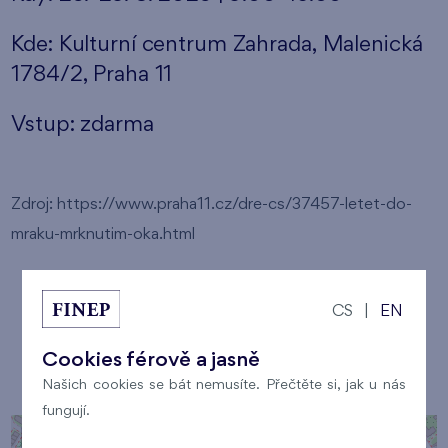
Kde: Kulturní centrum Zahrada, Malenická
1784/2, Praha 11
Vstup: zdarma
Zdroj: https://www.praha11.cz/dre-cs/37457-letet-do-
mraku-mrknutim-oka.html
CS
|
EN
Cookies férově a jasně
Místo konání
Našich cookies se bát nemusíte. Přečtěte si, jak u nás
fungují.
+