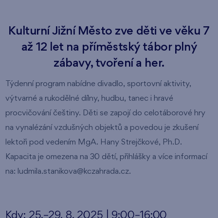
Kulturní Jižní Město zve děti ve věku 7
až 12 let na příměstský tábor plný
zábavy, tvoření a her.
Týdenní program nabídne divadlo, sportovní aktivity,
výtvarné a rukodělné dílny, hudbu, tanec i hravé
procvičování češtiny. Děti se zapojí do celotáborové hry
na vynalézání vzdušných objektů a povedou je zkušení
lektoři pod vedením MgA. Hany Strejčkové, Ph.D.
Kapacita je omezena na 30 dětí, přihlášky a více informací
na: ludmila.stanikova@kczahrada.cz.
Kdy: 25.–29. 8. 2025 | 9:00–16:00