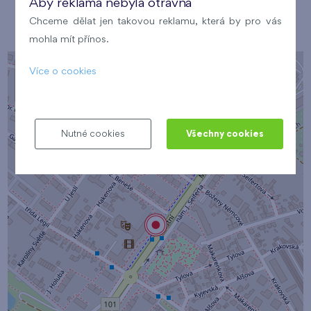
Aby reklama nebyla otravná
Místo konání
Chceme dělat jen takovou reklamu, která by pro vás
mohla mít přínos.
+
Více o cookies
−
Nutné cookies
Všechny cookies