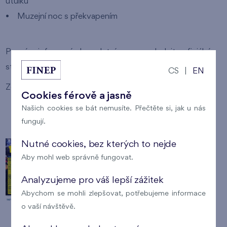
útulku
• Muzejní noc s překvapením
Pro více informací a kompletní program sledujte oficiální
stránky Dny Kralup.
CS
|
EN
Zdroj informací:
https://www.dnykralup.cz/
Cookies férově a jasně
Našich cookies se bát nemusíte. Přečtěte si, jak u nás
fungují.
Nutné cookies, bez kterých to nejde
Aby mohl web správně fungovat.
Analyzujeme pro váš lepší zážitek
Abychom se mohli zlepšovat, potřebujeme informace
o vaší návštěvě.