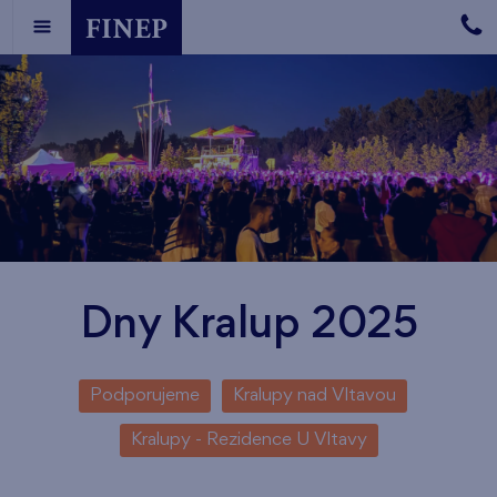
Dny Kralup 2025
Podporujeme
Kralupy nad Vltavou
Kralupy - Rezidence U Vltavy