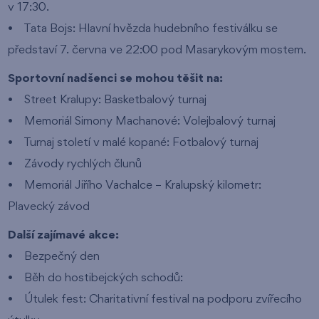
v 17:30.
• Tata Bojs: Hlavní hvězda hudebního festiválku se
představí 7. června ve 22:00 pod Masarykovým mostem.
Sportovní nadšenci se mohou těšit na:
• Street Kralupy: Basketbalový turnaj
• Memoriál Simony Machanové: Volejbalový turnaj
• Turnaj století v malé kopané: Fotbalový turnaj
• Závody rychlých člunů
• Memoriál Jiřího Vachalce – Kralupský kilometr:
Plavecký závod
Další zajímavé akce:
• Bezpečný den
• Běh do hostibejckých schodů:
• Útulek fest: Charitativní festival na podporu zvířecího