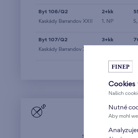
Byt 106/Q2
2+kk
5
Kaskády Barrandov XXII
1. NP
S,
Byt 107/Q2
3+kk
7
Kaskády Barrandov XXII
1. NP
S,
Cookies 
Našich cookie
Nutné cook
Aby mohl we
Analyzujem