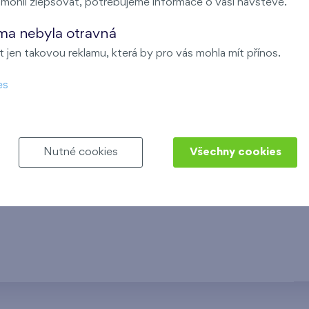
ohli zlepšovat, potřebujeme informace o vaší návštěvě.
ma nebyla otravná
 jen takovou reklamu, která by pro vás mohla mít přínos.
es
Nutné cookies
Všechny cookies