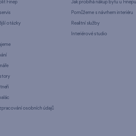
lit Finep
Jak probíhá nákup bytu u Finep
servis
Pomůžeme s návrhem interiéru
jší otázky
Realitní služby
n
Interiérové studio
ujeme
ání
ináře
story
tneři
palác
zpracování osobních údajů
s