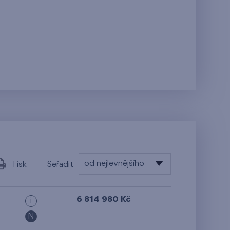
od nejlevnějšího
Tisk
Seřadit
od nejlevnějšího
6 814 980 Kč
i
od nejdražšího
N
od nejmenší plochy