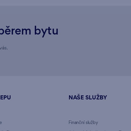
běrem bytu
vás.
NEPU
NAŠE SLUŽBY
e
Finanční služby