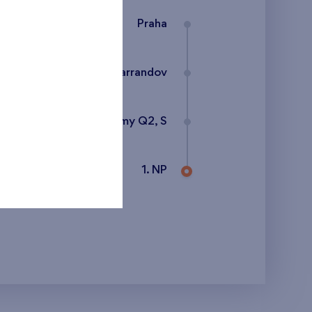
Praha
Kaskády Barrandov
Etapa XXII - domy Q2, S
1. NP