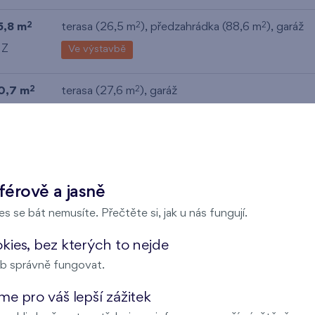
5,8 m
terasa (26,5 m
), předzahrádka (88,6 m
),
garáž
2
2
2
 Z
Ve výstavbě
0,7 m
terasa (27,6 m
),
garáž
2
2
 V
Ve výstavbě
férově a jasně
s se bát nemusíte. Přečtěte si, jak u nás fungují.
Zvolte jednotku
ies, bez kterých to nejde
b správně fungovat.
e pro váš lepší zážitek