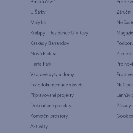
Britská čtvrť
Proč zvo
U Šárky
Záruční 
Malý háj
Nejčastě
Kralupy - Rezidence U Vltavy
Magazí
Kaskády Barrandov
Podpor
Nová Elektra
Zaměstn
Harfa Park
Pro nov
Vzorové byty a domy
Pro inve
Fotodokumentace staveb
Naši par
Připravované projekty
Lannův 
Dokončené projekty
Zásady 
Komerční prostory
Cookie
Aktuality