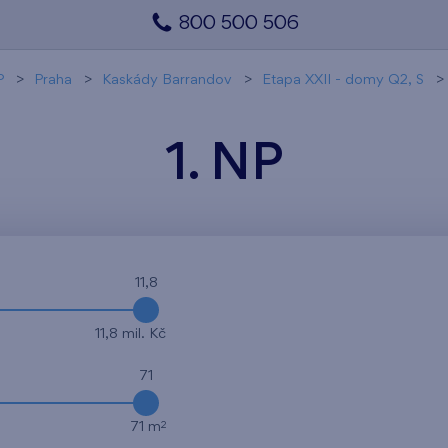
800 500 506
P
Praha
Kaskády Barrandov
Etapa XXII - domy Q2, S
1. NP
11,8
11,8 mil. Kč
71
2
71 m