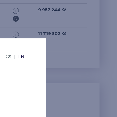
9 957 244 Kč
i
N
11 719 802 Kč
i
N
CS
|
EN