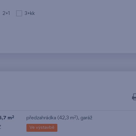
2+1
3+kk
5,7 m
předzahrádka (42,3 m
),
garáž
2
2
Z
Ve výstavbě