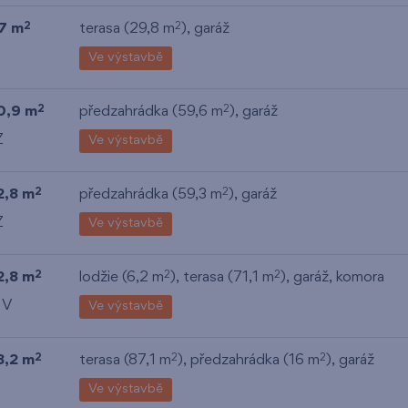
7 m
terasa (29,8 m
),
garáž
2
2
Ve výstavbě
0,9 m
předzahrádka (59,6 m
),
garáž
2
2
Z
Ve výstavbě
2,8 m
předzahrádka (59,3 m
),
garáž
2
2
Z
Ve výstavbě
2,8 m
lodžie (6,2 m
), terasa (71,1 m
),
garáž
,
komora
2
2
2
 V
Ve výstavbě
8,2 m
terasa (87,1 m
), předzahrádka (16 m
),
garáž
2
2
2
Ve výstavbě