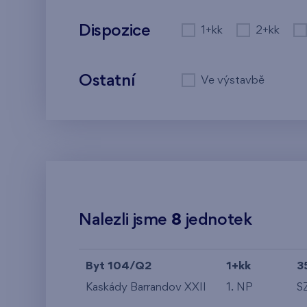
Dispozice
1+kk
2+kk
Ostatní
Ve výstavbě
Nalezli jsme
8
jednotek
Byt 104/Q2
1+kk
3
Kaskády Barrandov XXII
1. NP
S