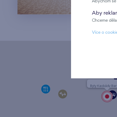
Abychom se m
Aby rekla
Chceme dělat
Více o cooki
Byty Kaskády Ba