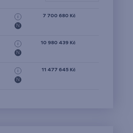
od nejlevnějšího
7 700 680 Kč
i
od nejdražšího
N
od nejmenší plochy
10 980 439 Kč
i
od největší plochy
N
od nejmenší
dispozice
11 477 645 Kč
i
N
od největší dispozice
od nejnižšího patra
od nejvyššího patra