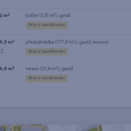
2 m
lodžie (5,8 m
),
garáž
2
2
Brzy k nastěhování
4,5 m
předzahrádka (171,8 m
),
garáž
,
komora
2
2
 Z
Brzy k nastěhování
4,6 m
terasa (21,4 m
),
garáž
2
2
Brzy k nastěhování