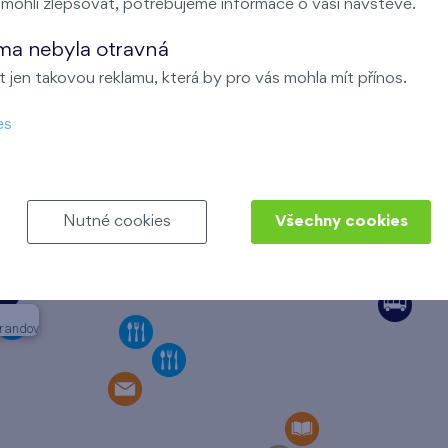
ohli zlepšovat, potřebujeme informace o vaší návštěvě.
ma nebyla otravná
 jen takovou reklamu, která by pro vás mohla mít přínos.
es
Nutné cookies
Všechny cookies
rrandov