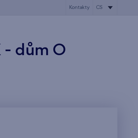
Kontakty
CS
CS
EN
X - dům O