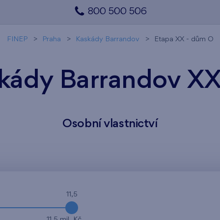
800 500 506
FINEP
Praha
Kaskády Barrandov
Etapa XX - dům O
kády Barrandov X
Osobní vlastnictví
11,5
11,5 mil. Kč