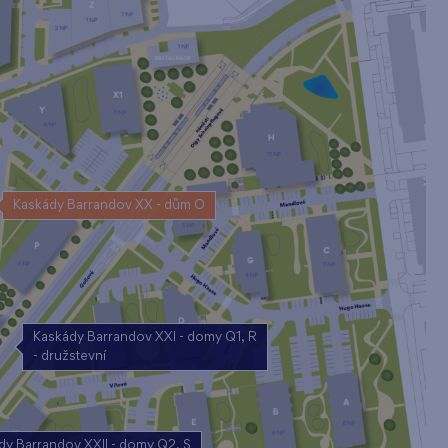
Kaskády Barrandov XX - dům O
Kaskády Barrandov XXI - domy Q1, R
- družstevní
dy Barrandov XXII - domy Q2, S