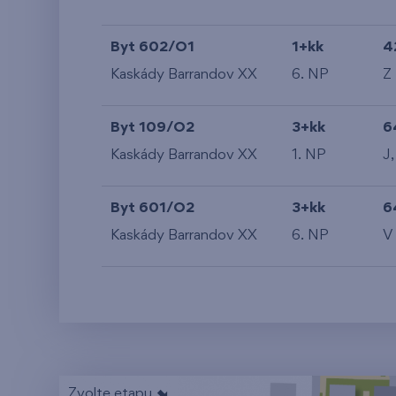
Byt 602/O1
1+kk
4
Kaskády Barrandov XX
6. NP
Z
Byt 109/O2
3+kk
6
Kaskády Barrandov XX
1. NP
J,
Byt 601/O2
3+kk
6
Kaskády Barrandov XX
6. NP
V
Zvolte etapu