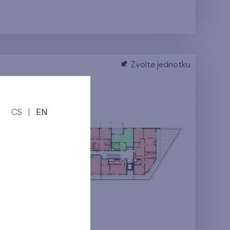
Zvolte jednotku
CS
|
EN