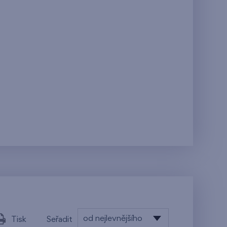
od nejlevnějšího
Tisk
Seřadit