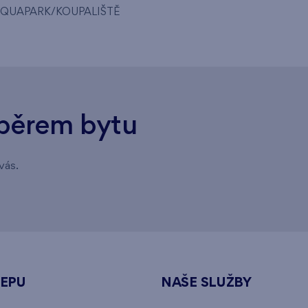
QUAPARK/KOUPALIŠTĚ
běrem bytu
vás.
NEPU
NAŠE SLUŽBY