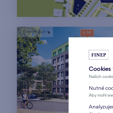
Zvolte podlaží
6. NP
Cookies 
Našich cookie
Nutné cook
Aby mohl we
Analyzujem