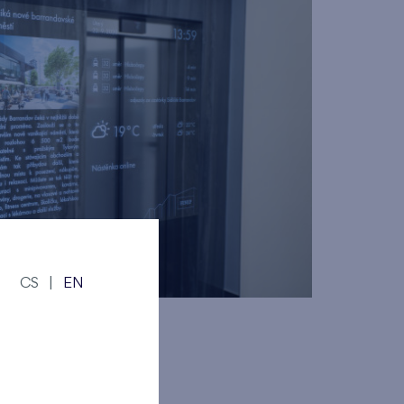
CS
|
EN