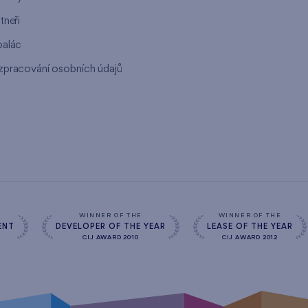
tneři
palác
zpracování osobních údajů
s
WINNER OF THE
WINNER OF THE
ENT
DEVELOPER OF THE YEAR
LEASE OF THE YEAR
CIJ AWARD 2010
CIJ AWARD 2012