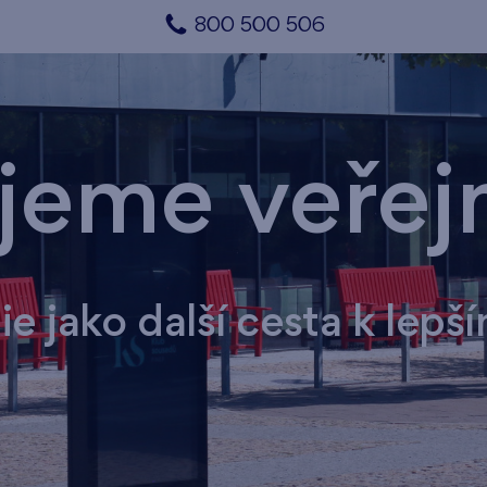
800 500 506
ujeme veřej
e jako další cesta k lepší