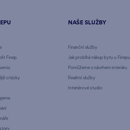
NEPU
NAŠE SLUŽBY
e
Finanční služby
lit Finep
Jak probíhá nákup bytu u Finep
servis
Pomůžeme s návrhem interiéru
jší otázky
Realitní služby
n
Interiérové studio
ujeme
ání
ináře
story