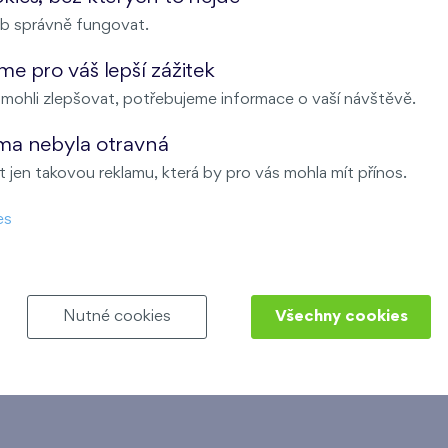
b správně fungovat.
Informační 
e pro váš lepší zážitek
ohli zlepšovat, potřebujeme informace o vaší návštěvě.
V Britské čtvrti nebo na Kas
dotykový informační kiosek, kt
ma nebyla otravná
 jen takovou reklamu, která by pro vás mohla mít přínos.
Najdete tady odjezdy spojů 
přehled akcí pořádaných v blí
es
elektronického magazínu.
Je to další způsob, jak usnad
návštěvníkům lokality.
Nutné cookies
Všechny cookies