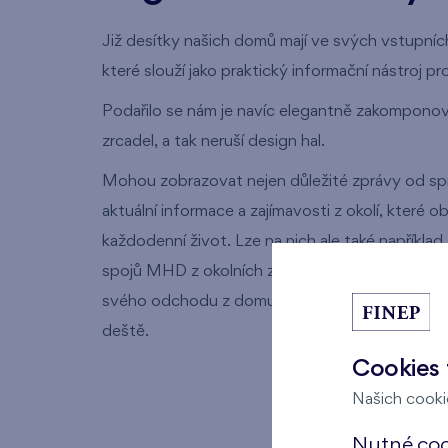
Již desítky našich domů mají ve svých vstupních
které slouží jako praktický informační nástroj p
Podařilo se nám je navíc elegantně zakompono
zrcadel, a tak neruší design hal.
Mohou zobrazovat nejen důležité zprávy od spr
aktuální informace a zajímavosti z okolí, které 
každodenní život. Lze na nich ale také například
spojů MHD z okolních zastávek. Díky tomu si 
svého odchodu z domu a vyhnout se například
deště.
Cookies 
Našich cookie
Nutné cook