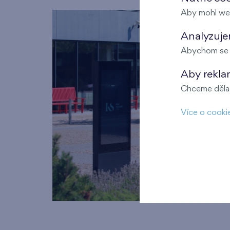
Aby mohl we
Analyzujem
Abychom se m
Aby rekla
Chceme dělat
Více o cooki