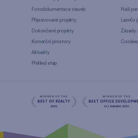
Fotodokumentace staveb
Naši par
Připravované projekty
Lannův 
Dokončené projekty
Zásady 
Komerční prostory
Cookie
Aktuality
Přehled etap
WINNER OF THE
WINNER OF THE
BEST OF REALTY
BEST OFFICE DEVELOPM
2010
CIJ AWARD 2010