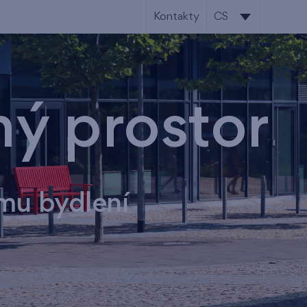
Kontakty
CS
CS
EN
ný prostor
mu bydlení​