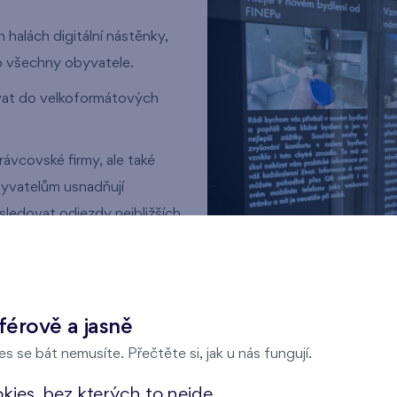
 halách digitální nástěnky,
ro všechny obyvatele.
vat do velkoformátových
ávcovské firmy, ale také
obyvatelům usnadňují
 sledovat odjezdy nejbližších
můžete uzpůsobit tempo
 čekání na zastávce během
férově a jasně
s se bát nemusíte. Přečtěte si, jak u nás fungují.
ies, bez kterých to nejde