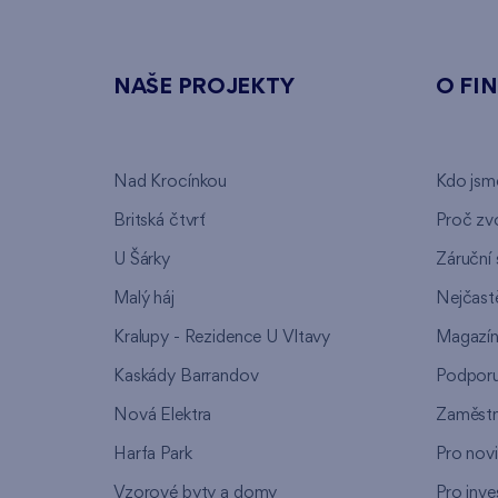
NAŠE PROJEKTY
O FI
Nad Krocínkou
Kdo jsm
Britská čtvrť
Proč zvo
U Šárky
Záruční 
Malý háj
Nejčastě
Kralupy - Rezidence U Vltavy
Magazí
Kaskády Barrandov
Podpor
Nová Elektra
Zaměstn
Harfa Park
Pro nov
Vzorové byty a domy
Pro inve