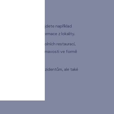
kiosky
kádách Barrandov také najdete například
erý přináší zajímavé informace z lokality.
MHD, obědové menu okolních restaurací,
zkosti nebo například zajímavosti ve formě
nit život nejen místním rezidentům, ale také