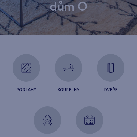
dům O
PODLAHY
KOUPELNY
DVEŘE