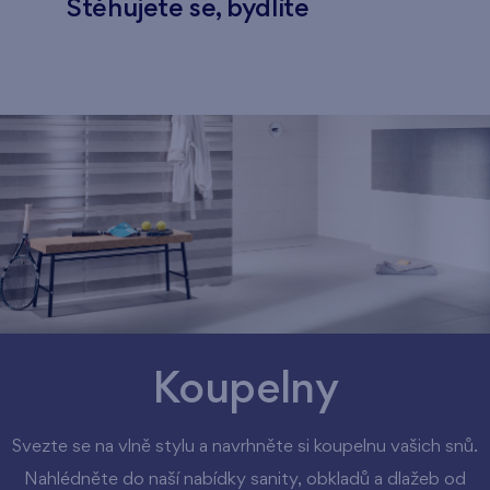
Stěhujete se, bydlíte
Koupelny
Svezte se na vlně stylu a navrhněte si koupelnu vašich snů.
Nahlédněte do naší nabídky sanity, obkladů a dlažeb od