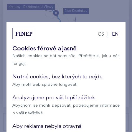
Kralupy - Rezidence U Vltavy
Nad Krocínkou
Harfa Park
U Šárky
CS
|
EN
Rodinné domy Britská čtvrť
Cookies férově a jasně
Malý háj
Britská čtvrť
Našich cookies se bát nemusíte. Přečtěte si, jak u nás
fungují.
Kaskády Barrandov
Nový Opatov
Nutné cookies, bez kterých to nejde
Aby mohl web správně fungovat.
Praha
Analyzujeme pro váš lepší zážitek
Abychom se mohli zlepšovat, potřebujeme informace
o vaší návštěvě.
NAŠE PROJEKTY
Aby reklama nebyla otravná