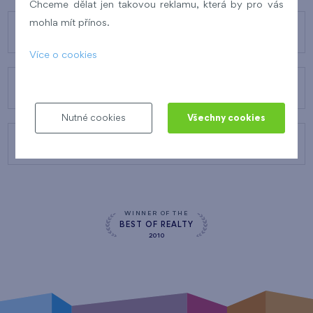
Chceme dělat jen takovou reklamu, která by pro vás
mohla mít přínos.
O FINEPU
Více o cookies
NAŠE SLUŽBY
Nutné cookies
Všechny cookies
KONTAKTY
WINNER OF THE
BEST OF REALTY
2010