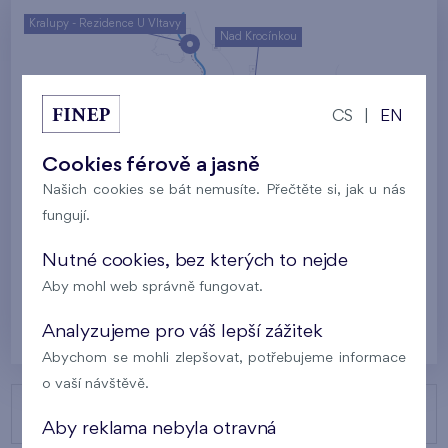
Kralupy - Rezidence U Vltavy
Nad Krocínkou
Harfa Park
U Šárky
CS
|
EN
Rodinné domy Britská čtvrť
Cookies férově a jasně
Malý háj
Britská čtvrť
Našich cookies se bát nemusíte. Přečtěte si, jak u nás
fungují.
Kaskády Barrandov
Nový Opatov
Nutné cookies, bez kterých to nejde
Aby mohl web správně fungovat.
Praha
Analyzujeme pro váš lepší zážitek
Abychom se mohli zlepšovat, potřebujeme informace
o vaší návštěvě.
NAŠE PROJEKTY
Aby reklama nebyla otravná