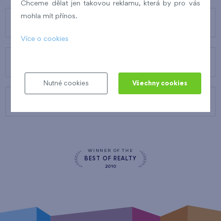
Chceme dělat jen takovou reklamu, která by pro vás
mohla mít přínos.
O FINEPU
Více o cookies
NAŠE SLUŽBY
Nutné cookies
Všechny cookies
KONTAKTY
WINNER OF THE
BEST OF REALTY
2010