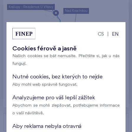
Kralupy - Rezidence U Vltavy
Nad Krocínkou
Harfa Park
U Šárky
CS
|
EN
Rodinné domy Britská čtvrť
Cookies férově a jasně
Malý háj
Britská čtvrť
Našich cookies se bát nemusíte. Přečtěte si, jak u nás
fungují.
Kaskády Barrandov
Nový Opatov
Nutné cookies, bez kterých to nejde
Aby mohl web správně fungovat.
Praha
Analyzujeme pro váš lepší zážitek
Abychom se mohli zlepšovat, potřebujeme informace
o vaší návštěvě.
NAŠE PROJEKTY
Aby reklama nebyla otravná