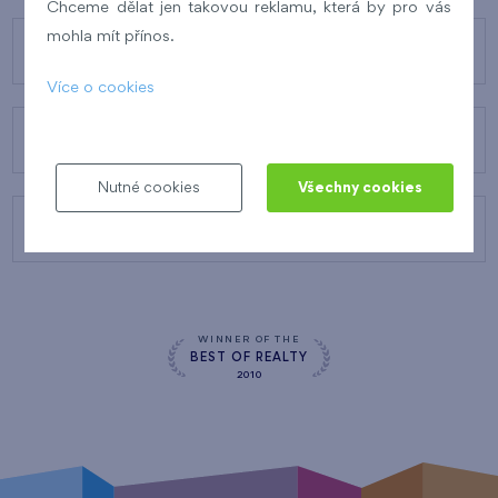
Chceme dělat jen takovou reklamu, která by pro vás
mohla mít přínos.
O FINEPU
Více o cookies
NAŠE SLUŽBY
Nutné cookies
Všechny cookies
KONTAKTY
WINNER OF THE
BEST OF REALTY
2010