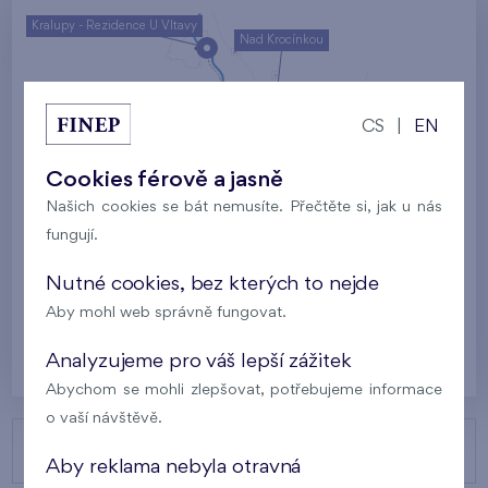
Kralupy - Rezidence U Vltavy
Nad Krocínkou
Harfa Park
U Šárky
CS
|
EN
Rodinné domy Britská čtvrť
Cookies férově a jasně
Malý háj
Britská čtvrť
Našich cookies se bát nemusíte. Přečtěte si, jak u nás
fungují.
Kaskády Barrandov
Nový Opatov
Nutné cookies, bez kterých to nejde
Aby mohl web správně fungovat.
Praha
Analyzujeme pro váš lepší zážitek
Abychom se mohli zlepšovat, potřebujeme informace
o vaší návštěvě.
NAŠE PROJEKTY
Aby reklama nebyla otravná