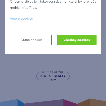
Chceme dělat jen takovou reklamu, která by pro vás
mohla mít přínos.
O FINEPU
Více o cookies
NAŠE SLUŽBY
Nutné cookies
Všechny cookies
KONTAKTY
WINNER OF THE
BEST OF REALTY
2010