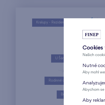
Kralupy - Rezidence U Vltavy
Cookies 
Našich cookie
U Šárky
Nutné cook
Aby mohl we
Rodinné domy Britská čtvrť
Analyzujem
Abychom se m
Britská čtvrť
Aby rekla