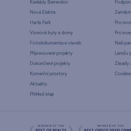
Kaskády Barrandov
Podpor
Nová Elektra
Zaměstn
Harfa Park
Pro nov
Vzorové byty a domy
Pro inve
Fotodokumentace staveb
Naši par
Připravované projekty
Lannův 
Dokončené projekty
Zásady 
Komerční prostory
Cookie
Aktuality
Přehled etap
WINNER OF THE
WINNER OF THE
BEST OF REALTY
BEST OFFICE DEVELOPM