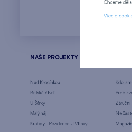
Chceme dělat
Kaskády Barra
Více o cooki
NAŠE PROJEKTY
O FI
Nad Krocínkou
Kdo jsm
Britská čtvrť
Proč zvo
U Šárky
Záruční 
Malý háj
Nejčastě
Kralupy - Rezidence U Vltavy
Magazí