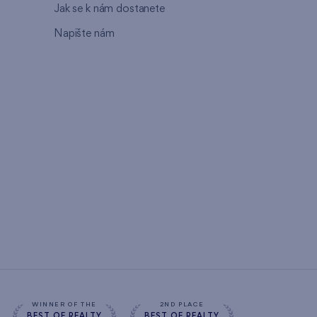
Jak se k nám dostanete
Napište nám
WINNER OF THE
2ND PLACE
BEST OF REALTY
BEST OF REALTY