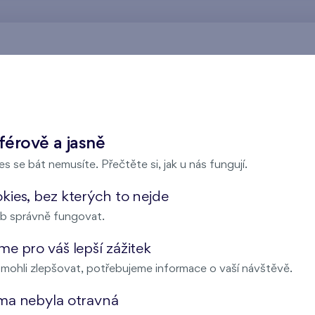
Nad Krocínkou
férově a jasně
s se bát nemusíte. Přečtěte si, jak u nás fungují.
Harfa Park
ies, bez kterých to nejde
b správně fungovat.
e pro váš lepší zážitek
Malý háj
ohli zlepšovat, potřebujeme informace o vaší návštěvě.
ma nebyla otravná