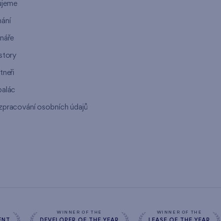
ujeme
ání
ináře
story
tneři
palác
zpracování osobních údajů
s
WINNER OF THE
WINNER OF THE
ENT
DEVELOPER OF THE YEAR
LEASE OF THE YEAR