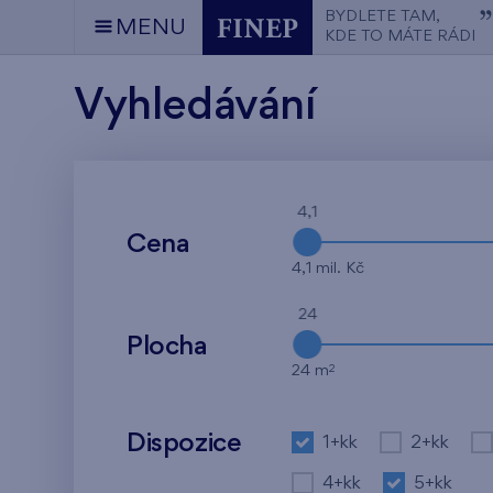
BYDLETE TAM,
MENU
KDE TO MÁTE RÁDI
Vyhledávání
4,1
Cena
4,1 mil. Kč
24
Plocha
2
24 m
Dispozice
1+kk
2+kk
4+kk
5+kk