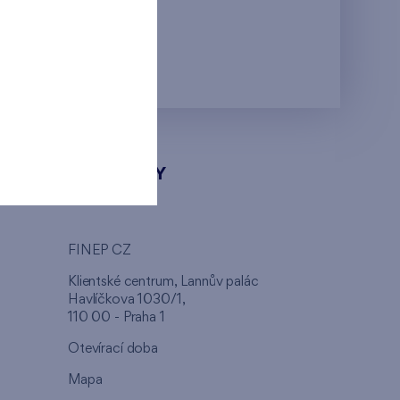
KONTAKTY
FINEP CZ
u
Klientské centrum, Lannův palác
Havlíčkova 1030/1,
110 00 - Praha 1
Otevírací doba
Mapa