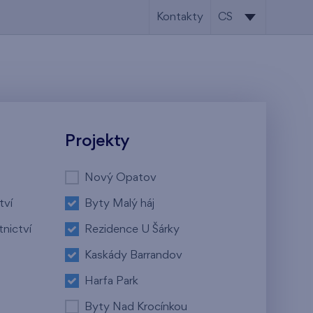
Kontakty
CS
CS
EN
Projekty
Nový Opatov
tví
Byty Malý háj
tnictví
Rezidence U Šárky
Kaskády Barrandov
Harfa Park
Byty Nad Krocínkou