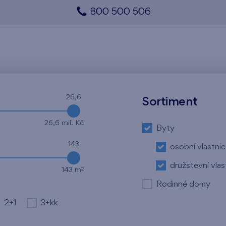
800 500 506
26,6
Sortiment
26,6 mil. Kč
Byty
143
osobní vlastnic
družstevní vlas
2
143 m
Rodinné domy
2+1
3+kk