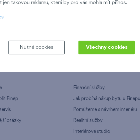
 jen takovou reklamu, která by pro vás mohla mít přínos.
ndov
es
Nový Opatov
Nutné cookies
Všechny cookies
NEPU
NAŠE SLUŽBY
e
Finanční služby
lit Finep
Jak probíhá nákup bytu u Finep
servis
Pomůžeme s návrhem interiéru
jší otázky
Realitní služby
n
Interiérové studio