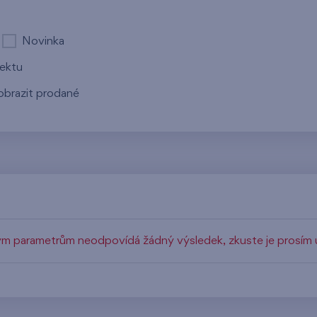
Novinka
jektu
obrazit prodané
m parametrům neodpovídá žádný výsledek, zkuste je prosím u