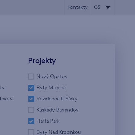
Kontakty
CS
CS
EN
Projekty
Nový Opatov
tví
Byty Malý háj
tnictví
Rezidence U Šárky
Kaskády Barrandov
Harfa Park
Byty Nad Krocínkou