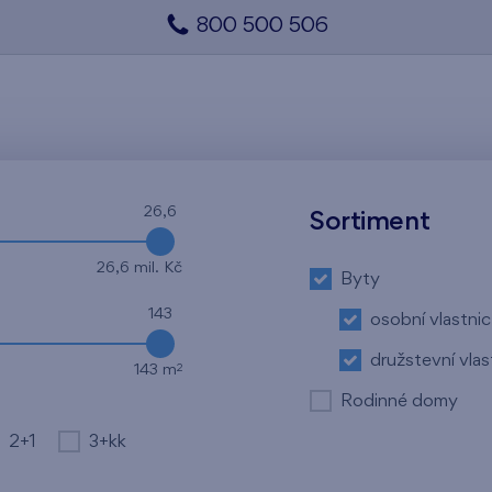
800 500 506
26,6
Sortiment
26,6 mil. Kč
Byty
143
osobní vlastnic
družstevní vlas
2
143 m
Rodinné domy
2+1
3+kk