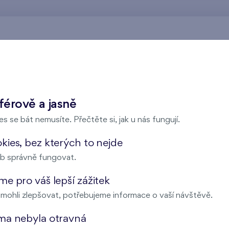
Nad Krocínkou
férově a jasně
s se bát nemusíte. Přečtěte si, jak u nás fungují.
Harfa Park
ies, bez kterých to nejde
b správně fungovat.
e pro váš lepší zážitek
Malý háj
ohli zlepšovat, potřebujeme informace o vaší návštěvě.
ma nebyla otravná