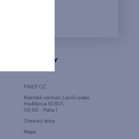
KONTAKTY
FINEP CZ
u
Klientské centrum, Lannův palác
Havlíčkova 1030/1,
110 00 - Praha 1
Otevírací doba
Mapa