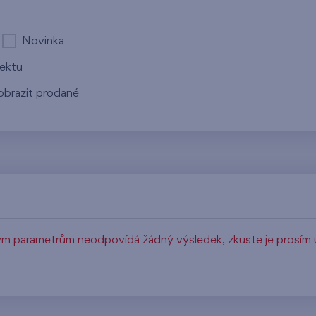
Novinka
jektu
obrazit prodané
m parametrům neodpovídá žádný výsledek, zkuste je prosím u