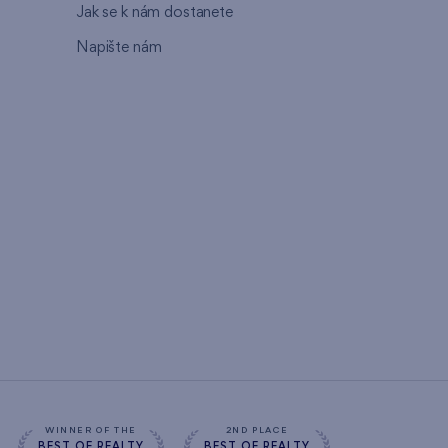
Jak se k nám dostanete
Napište nám
WINNER OF THE
2ND PLACE
BEST OF REALTY
BEST OF REALTY