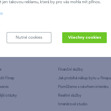
 jen takovou reklamu, která by pro vás mohla mít přínos.
ndov
es
Nový Opatov
Nutné cookies
Všechny cookies
NEPU
NAŠE SLUŽBY
e
Finanční služby
lit Finep
Jak probíhá nákup bytu u Finep
servis
Pomůžeme s návrhem interiéru
jší otázky
Realitní služby
n
Interiérové studio