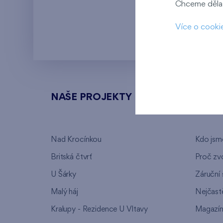
Chceme dělat
Kaskády Barra
Více o cooki
NAŠE PROJEKTY
O FI
Nad Krocínkou
Kdo jsm
Britská čtvrť
Proč zvo
U Šárky
Záruční 
Malý háj
Nejčastě
Kralupy - Rezidence U Vltavy
Magazí