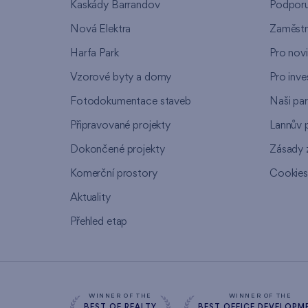
Kaskády Barrandov
Podpor
Nová Elektra
Zaměstn
Harfa Park
Pro nov
Vzorové byty a domy
Pro inve
Fotodokumentace staveb
Naši par
Připravované projekty
Lannův 
Dokončené projekty
Zásady 
Komerční prostory
Cookie
Aktuality
Přehled etap
WINNER OF THE
WINNER OF THE
BEST OF REALTY
BEST OFFICE DEVELOPM