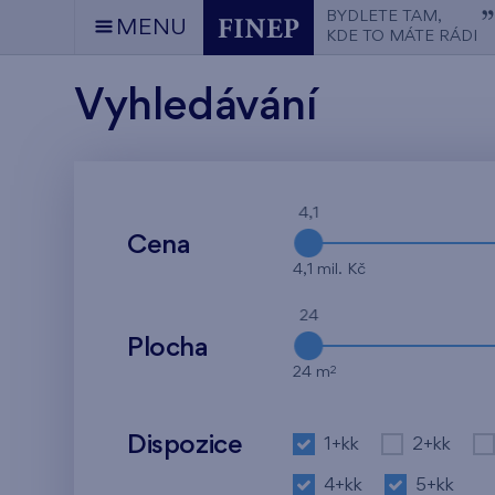
BYDLETE TAM,
MENU
KDE TO MÁTE RÁDI
Vyhledávání
4,1
Cena
4,1 mil. Kč
24
Plocha
2
24 m
Dispozice
1+kk
2+kk
4+kk
5+kk