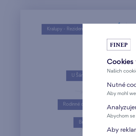
Kralupy - Rezidence U Vltavy
Cookies 
Našich cookie
U Šárky
Nutné cook
Aby mohl we
Rodinné domy Britská čtvrť
Analyzujem
Abychom se m
Britská čtvrť
Aby rekla