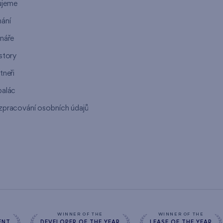
ujeme
ání
ináře
story
tneři
palác
zpracování osobních údajů
s
WINNER OF THE
WINNER OF THE
ENT
DEVELOPER OF THE YEAR
LEASE OF THE YEAR