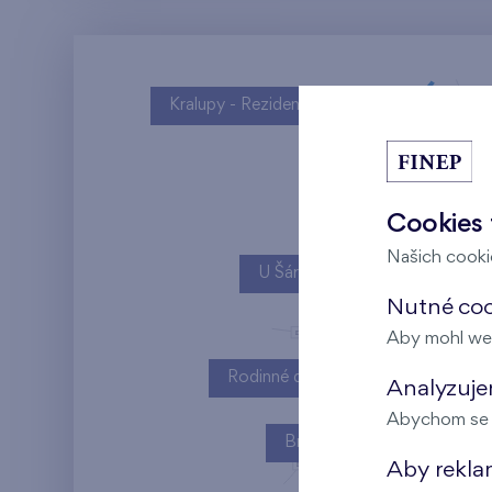
Kralupy - Rezidence U Vltavy
Cookies 
Našich cookie
U Šárky
Nutné cook
Aby mohl we
Rodinné domy Britská čtvrť
Analyzujem
Abychom se m
Britská čtvrť
Aby rekla