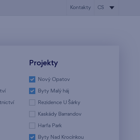
Kontakty
CS
CS
EN
Projekty
Nový Opatov
tví
Byty Malý háj
tnictví
Rezidence U Šárky
Kaskády Barrandov
Harfa Park
Byty Nad Krocínkou