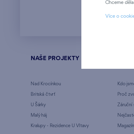
Chceme dělat
Kaskády Barra
Více o cooki
NAŠE PROJEKTY
O FI
Nad Krocínkou
Kdo jsm
Britská čtvrť
Proč zvo
U Šárky
Záruční 
Malý háj
Nejčastě
Kralupy - Rezidence U Vltavy
Magazí