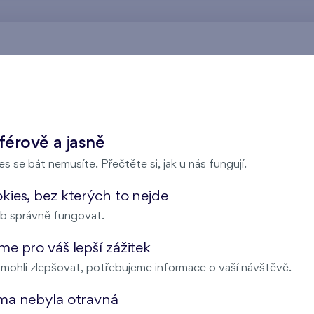
Nad Krocínkou
férově a jasně
s se bát nemusíte. Přečtěte si, jak u nás fungují.
Harfa Park
ies, bez kterých to nejde
b správně fungovat.
e pro váš lepší zážitek
Malý háj
ohli zlepšovat, potřebujeme informace o vaší návštěvě.
ma nebyla otravná