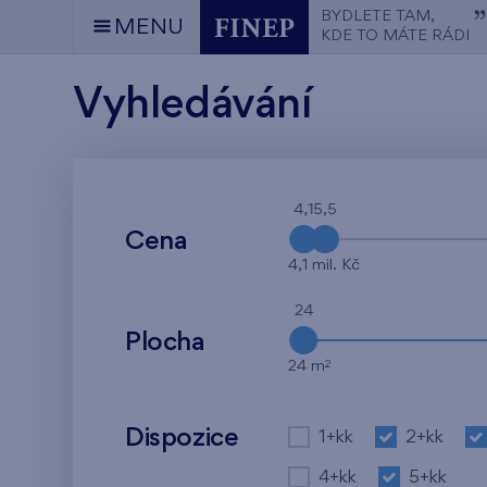
BYDLETE TAM,
MENU
KDE TO MÁTE RÁDI
Vyhledávání
4,1
5,5
Cena
4,1 mil. Kč
24
Plocha
2
24 m
Dispozice
1+kk
2+kk
4+kk
5+kk