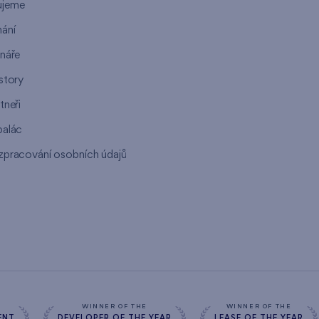
ujeme
ání
ináře
story
tneři
palác
zpracování osobních údajů
s
WINNER OF THE
WINNER OF THE
ENT
DEVELOPER OF THE YEAR
LEASE OF THE YEAR