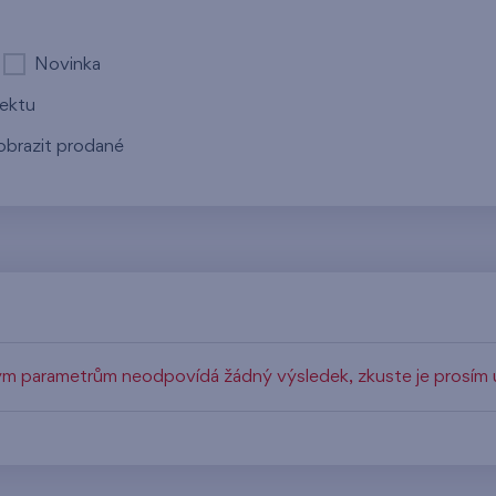
Novinka
jektu
obrazit prodané
m parametrům neodpovídá žádný výsledek, zkuste je prosím u