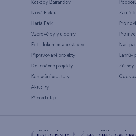
Kaskády Barrandov
Podpor
Nová Elektra
Zaměstn
Harfa Park
Pro nov
Vzorové byty a domy
Pro inve
Fotodokumentace staveb
Naši par
Připravované projekty
Lannův 
Dokončené projekty
Zásady 
Komerční prostory
Cookie
Aktuality
Přehled etap
WINNER OF THE
WINNER OF THE
BEST OF REALTY
BEST OFFICE DEVELOPM