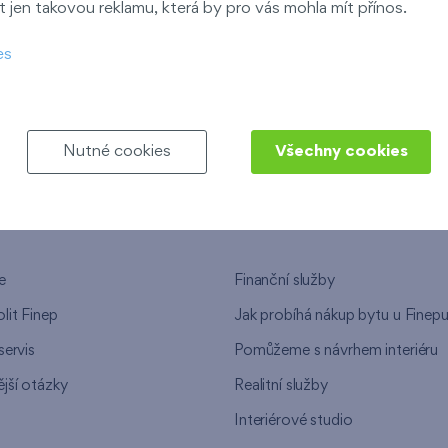
 jen takovou reklamu, která by pro vás mohla mít přínos.
ndov
es
Nový Opatov
Nutné cookies
Všechny cookies
NEPU
NAŠE SLUŽBY
e
Finanční služby
lit Finep
Jak probíhá nákup bytu u Finep
servis
Pomůžeme s návrhem interiéru
jší otázky
Realitní služby
n
Interiérové studio