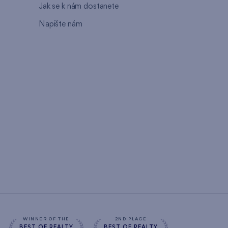
Jak se k nám dostanete
Napište nám
WINNER OF THE
2ND PLACE
BEST OF REALTY
BEST OF REALTY