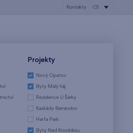
Kontakty
CS
CS
EN
Projekty
Nový Opatov
tví
Byty Malý háj
tnictví
Rezidence U Šárky
Kaskády Barrandov
Harfa Park
Byty Nad Krocínkou