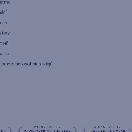
ujeme
ání
ináře
story
tneři
palác
zpracování osobních údajů
s
WINNER OF THE
WINNER OF THE
ENT
DEVELOPER OF THE YEAR
LEASE OF THE YEAR