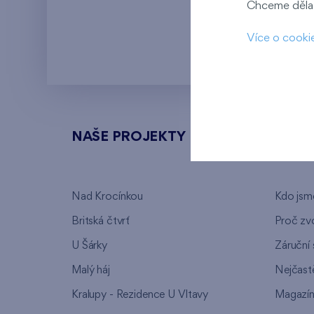
Chceme dělat
Kaskády Barra
Více o cooki
NAŠE PROJEKTY
O FI
Nad Krocínkou
Kdo jsm
Britská čtvrť
Proč zvo
U Šárky
Záruční 
Malý háj
Nejčastě
Kralupy - Rezidence U Vltavy
Magazí