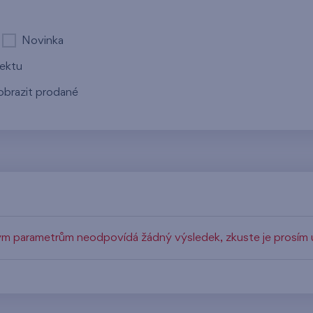
Novinka
jektu
obrazit prodané
m parametrům neodpovídá žádný výsledek, zkuste je prosím u