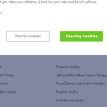
 jen takovou reklamu, která by pro vás mohla mít přínos.
ndov
es
Nový Opatov
Nutné cookies
Všechny cookies
NEPU
NAŠE SLUŽBY
e
Finanční služby
lit Finep
Jak probíhá nákup bytu u Finep
servis
Pomůžeme s návrhem interiéru
jší otázky
Realitní služby
n
Interiérové studio