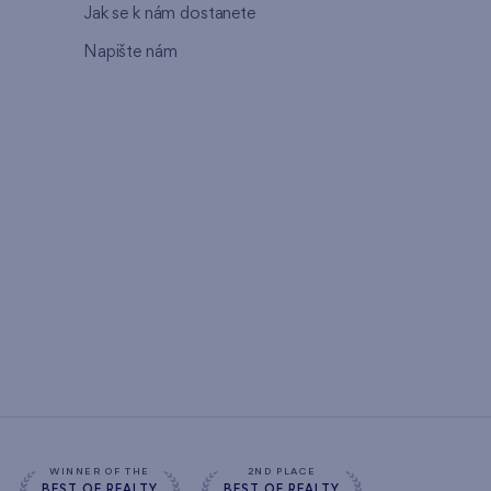
Jak se k nám dostanete
Napište nám
WINNER OF THE
2ND PLACE
BEST OF REALTY
BEST OF REALTY