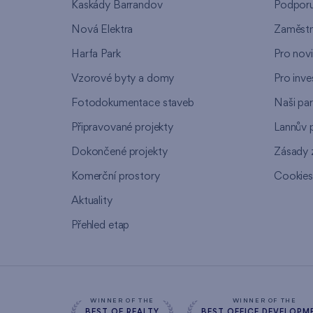
Kaskády Barrandov
Podpor
Nová Elektra
Zaměstn
Harfa Park
Pro nov
Vzorové byty a domy
Pro inve
Fotodokumentace staveb
Naši par
Připravované projekty
Lannův 
Dokončené projekty
Zásady 
Komerční prostory
Cookie
Aktuality
Přehled etap
WINNER OF THE
WINNER OF THE
BEST OF REALTY
BEST OFFICE DEVELOPM