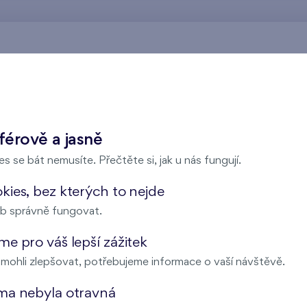
Nad Krocínkou
férově a jasně
s se bát nemusíte. Přečtěte si, jak u nás fungují.
Harfa Park
ies, bez kterých to nejde
b správně fungovat.
e pro váš lepší zážitek
Malý háj
ohli zlepšovat, potřebujeme informace o vaší návštěvě.
ma nebyla otravná