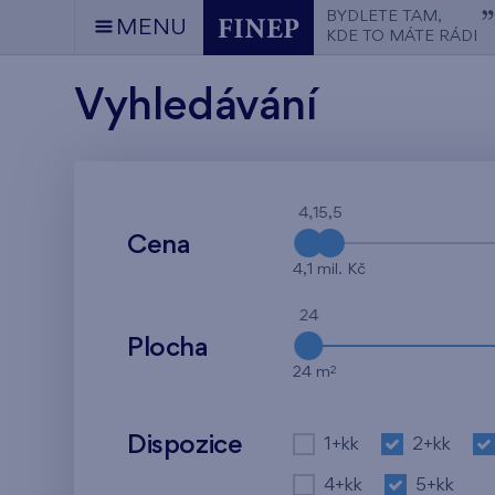
BYDLETE TAM,
MENU
KDE TO MÁTE RÁDI
Vyhledávání
4,1
5,5
Cena
4,1 mil. Kč
24
Plocha
2
24 m
Dispozice
1+kk
2+kk
4+kk
5+kk