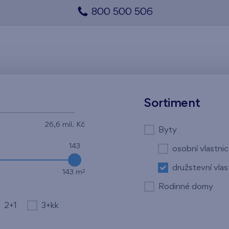
800 500 506
Sortiment
26,6 mil. Kč
Byty
143
osobní vlastnic
družstevní vlas
2
143 m
Rodinné domy
2+1
3+kk