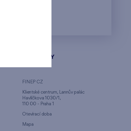
KONTAKTY
FINEP CZ
u
Klientské centrum, Lannův palác
Havlíčkova 1030/1,
110 00 - Praha 1
Otevírací doba
Mapa