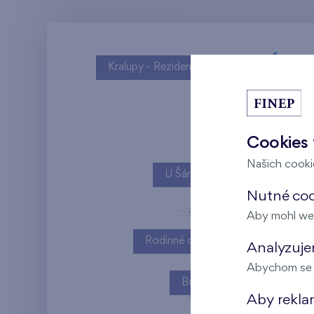
Kralupy - Rezidence U Vltavy
Cookies 
Našich cookie
U Šárky
Nutné cook
Aby mohl we
Rodinné domy Britská čtvrť
Analyzujem
Abychom se m
Britská čtvrť
Aby rekla