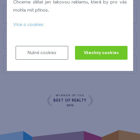
Chceme dělat jen takovou reklamu, která by pro vás
mohla mít přínos.
O FINEPU
Více o cookies
NAŠE SLUŽBY
Nutné cookies
Všechny cookies
KONTAKTY
WINNER OF THE
BEST OF REALTY
2010