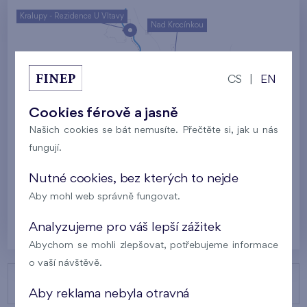
Kralupy - Rezidence U Vltavy
Nad Krocínkou
Harfa Park
U Šárky
CS
|
EN
Rodinné domy Britská čtvrť
Cookies férově a jasně
Malý háj
Britská čtvrť
Našich cookies se bát nemusíte. Přečtěte si, jak u nás
fungují.
Kaskády Barrandov
Nový Opatov
Nutné cookies, bez kterých to nejde
Aby mohl web správně fungovat.
Praha
Analyzujeme pro váš lepší zážitek
Abychom se mohli zlepšovat, potřebujeme informace
o vaší návštěvě.
NAŠE PROJEKTY
Aby reklama nebyla otravná