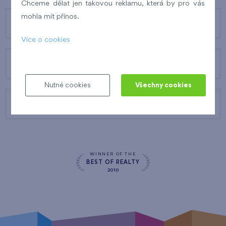
Chceme dělat jen takovou reklamu, která by pro vás
mohla mít přínos.
O FINEPU
Více o cookies
NAŠE SLUŽBY
Nutné cookies
Všechny cookies
KONTAKTY
WINNER OF THE
BEST OF REALTY
2010