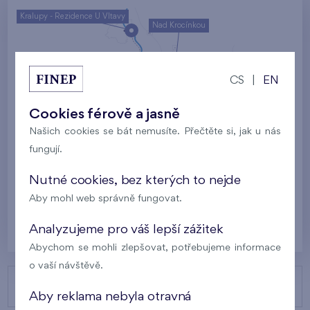
Kralupy - Rezidence U Vltavy
Nad Krocínkou
Harfa Park
U Šárky
CS
|
EN
Rodinné domy Britská čtvrť
Cookies férově a jasně
Malý háj
Britská čtvrť
Našich cookies se bát nemusíte. Přečtěte si, jak u nás
fungují.
Kaskády Barrandov
Nový Opatov
Nutné cookies, bez kterých to nejde
Aby mohl web správně fungovat.
Praha
Analyzujeme pro váš lepší zážitek
Abychom se mohli zlepšovat, potřebujeme informace
o vaší návštěvě.
NAŠE PROJEKTY
Aby reklama nebyla otravná