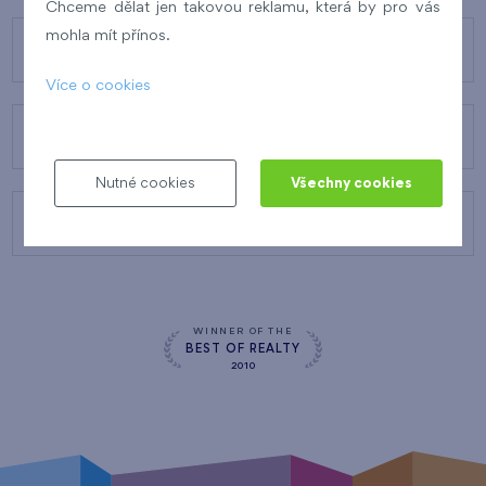
Chceme dělat jen takovou reklamu, která by pro vás
mohla mít přínos.
O FINEPU
Více o cookies
NAŠE SLUŽBY
Nutné cookies
Všechny cookies
KONTAKTY
WINNER OF THE
BEST OF REALTY
2010