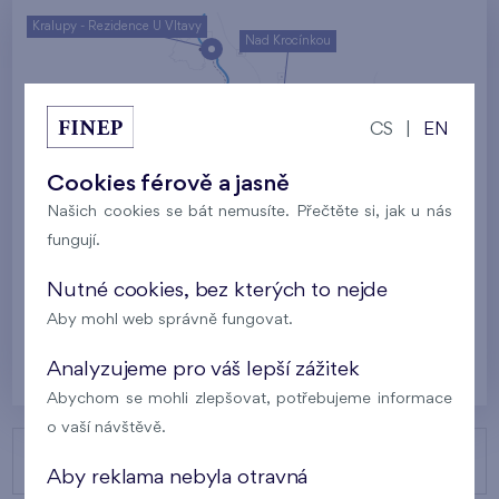
Kralupy - Rezidence U Vltavy
Nad Krocínkou
Harfa Park
U Šárky
CS
|
EN
Rodinné domy Britská čtvrť
Cookies férově a jasně
Malý háj
Britská čtvrť
Našich cookies se bát nemusíte. Přečtěte si, jak u nás
fungují.
Kaskády Barrandov
Nový Opatov
Nutné cookies, bez kterých to nejde
Aby mohl web správně fungovat.
Praha
Analyzujeme pro váš lepší zážitek
Abychom se mohli zlepšovat, potřebujeme informace
o vaší návštěvě.
NAŠE PROJEKTY
Aby reklama nebyla otravná