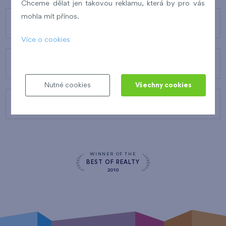
Chceme dělat jen takovou reklamu, která by pro vás
mohla mít přínos.
O FINEPU
Více o cookies
NAŠE SLUŽBY
Nutné cookies
Všechny cookies
KONTAKTY
WINNER OF THE
BEST OF REALTY
2010