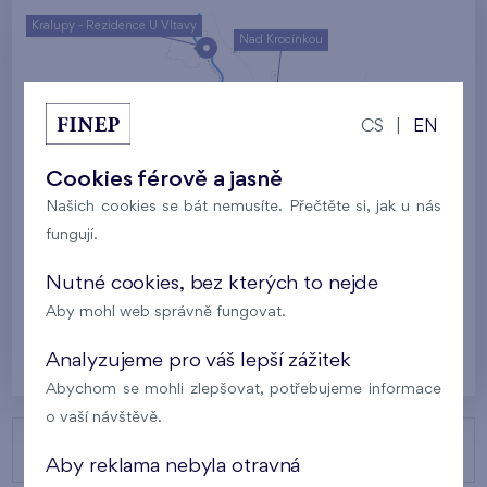
Kralupy - Rezidence U Vltavy
Nad Krocínkou
Harfa Park
U Šárky
CS
|
EN
Rodinné domy Britská čtvrť
Cookies férově a jasně
Malý háj
Britská čtvrť
Našich cookies se bát nemusíte. Přečtěte si, jak u nás
fungují.
Kaskády Barrandov
Nový Opatov
Nutné cookies, bez kterých to nejde
Aby mohl web správně fungovat.
Praha
Analyzujeme pro váš lepší zážitek
Abychom se mohli zlepšovat, potřebujeme informace
o vaší návštěvě.
NAŠE PROJEKTY
Aby reklama nebyla otravná