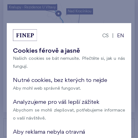
Kralupy - Rezidence U Vltavy
Nad Krocínkou
Harfa Park
U Šárky
CS
|
EN
Rodinné domy Britská čtvrť
Cookies férově a jasně
Malý háj
Britská čtvrť
Našich cookies se bát nemusíte. Přečtěte si, jak u nás
fungují.
Kaskády Barrandov
Nový Opatov
Nutné cookies, bez kterých to nejde
Aby mohl web správně fungovat.
Praha
Analyzujeme pro váš lepší zážitek
Abychom se mohli zlepšovat, potřebujeme informace
o vaší návštěvě.
NAŠE PROJEKTY
Aby reklama nebyla otravná