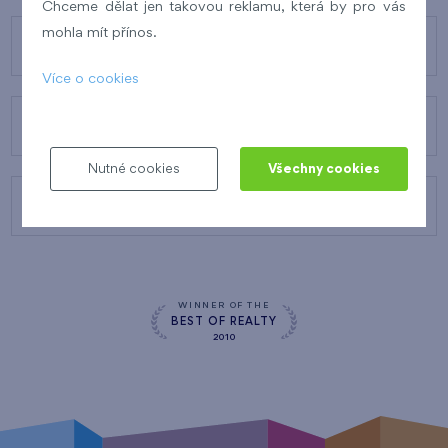
Chceme dělat jen takovou reklamu, která by pro vás
mohla mít přínos.
O FINEPU
Více o cookies
NAŠE SLUŽBY
Nutné cookies
Všechny cookies
KONTAKTY
WINNER OF THE
BEST OF REALTY
2010