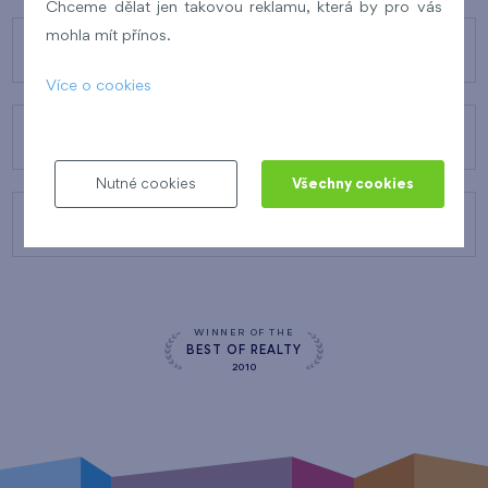
Chceme dělat jen takovou reklamu, která by pro vás
mohla mít přínos.
O FINEPU
Více o cookies
NAŠE SLUŽBY
Nutné cookies
Všechny cookies
KONTAKTY
WINNER OF THE
BEST OF REALTY
2010