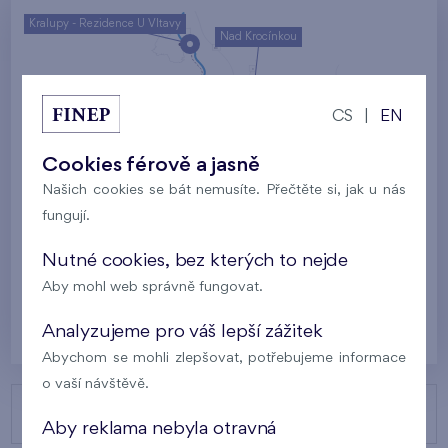
Kralupy - Rezidence U Vltavy
Nad Krocínkou
Harfa Park
U Šárky
CS
|
EN
Rodinné domy Britská čtvrť
Cookies férově a jasně
Malý háj
Britská čtvrť
Našich cookies se bát nemusíte. Přečtěte si, jak u nás
fungují.
Kaskády Barrandov
Nový Opatov
Nutné cookies, bez kterých to nejde
Aby mohl web správně fungovat.
Praha
Analyzujeme pro váš lepší zážitek
Abychom se mohli zlepšovat, potřebujeme informace
o vaší návštěvě.
NAŠE PROJEKTY
Aby reklama nebyla otravná