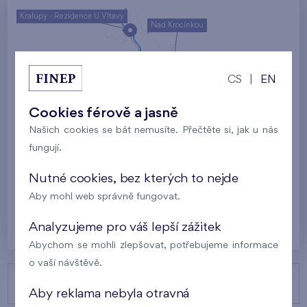
Kralupy - Rezidence U Vltavy
Nad Krocínkou
Harfa Park
U Šárky
CS
|
EN
Rodinné domy Britská čtvrť
Cookies férově a jasně
Malý háj
Britská čtvrť
Našich cookies se bát nemusíte. Přečtěte si, jak u nás
fungují.
Kaskády Barrandov
Nový Opatov
Nutné cookies, bez kterých to nejde
Aby mohl web správně fungovat.
Praha
Analyzujeme pro váš lepší zážitek
Abychom se mohli zlepšovat, potřebujeme informace
o vaší návštěvě.
NAŠE PROJEKTY
Aby reklama nebyla otravná