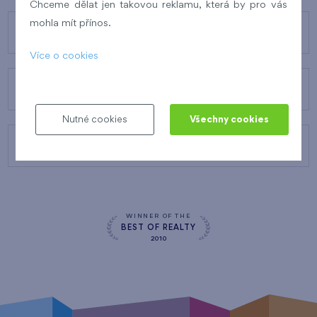
Chceme dělat jen takovou reklamu, která by pro vás
mohla mít přínos.
O FINEPU
Více o cookies
NAŠE SLUŽBY
Nutné cookies
Všechny cookies
KONTAKTY
WINNER OF THE
BEST OF REALTY
2010