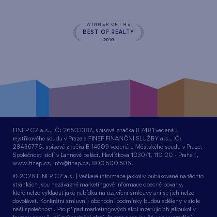
WINNER OF THE
BEST OF REALTY
2010
FINEP CZ a.s., IČ: 26503387, spisová značka B 7481 vedená u
rejstříkového soudu v Praze a FINEP FINANČNÍ SLUŽBY a.s., IČ:
28436776, spisová značka B 14509 vedená u Městského soudu v Praze.
Společnosti sídlí v Lannově paláci, Havlíčkova 1030/1, 110 00 - Praha 1,
www.finep.cz, info@finep.cz, 800 500 506.
© 2026 FINEP CZ a.s. | Veškeré informace jakkoliv publikované na těchto
stránkách jsou nezávazné marketingové informace obecné povahy,
které nelze vykládat jako nabídku na uzavření smlouvy ani se jich nelze
dovolávat. Konkrétní smluvní i obchodní podmínky budou sděleny v sídle
naší společnosti. Pro případ marketingových akcí inzerujících jakoukoliv