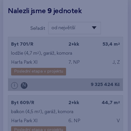
Nalezli jsme
9
jednotek
od největší
Seřadit
plochy
od nejlevnějšího
2
Byt 701/R
2+kk
53,4 m
od nejdražšího
2
lodžie (4,7 m
),
garáž
,
komora
Harfa Park XI
7. NP
J, Z
od nejmenší plochy
Poslední etapa v projektu
od největší plochy
9 325 424 Kč
i
N
od nejmenší
dispozice
2
Byt 609/R
2+kk
44,7 m
od největší dispozice
2
balkon (4,5 m
),
garáž
,
komora
Harfa Park XI
6. NP
V
od nejnižšího patra
Poslední etapa v projektu