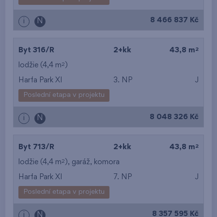
od nejvyššího patra
8 466 837 Kč
i
N
2
Byt 316/R
2+kk
43,8 m
2
lodžie (4,4 m
)
Harfa Park XI
3. NP
J
Poslední etapa v projektu
8 048 326 Kč
i
N
2
Byt 713/R
2+kk
43,8 m
2
lodžie (4,4 m
),
garáž
,
komora
Harfa Park XI
7. NP
J
Poslední etapa v projektu
8 357 595 Kč
i
N