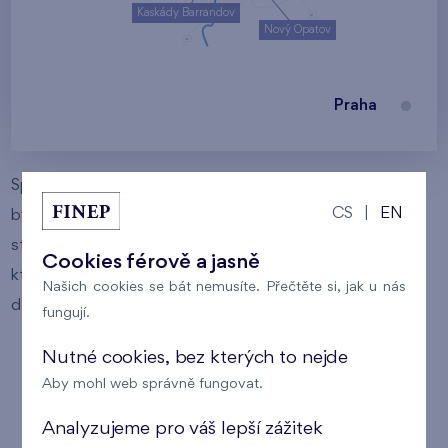
Kaskády Barrandov
Nový Opatov
Praha
Společnost FINEP již 30 let nabízí komfortní bydlení a
CS
|
EN
byty v krásných lokalitách Prahy. Nové byty jsou vždy
stavěny jak s důrazem na kvalitu stavby, tak okolí, do
Cookies férově a jasně
kterého jsou zasazeny. To, že si za naší kvalitou stojíme,
Našich cookies se bát nemusíte. Přečtěte si, jak u nás
dokazuje nadstandardní 3letá záruka.
fungují.
Nutné cookies, bez kterých to nejde
Aby mohl web správně fungovat.
Prodej bytů Praha
Analyzujeme pro váš lepší zážitek