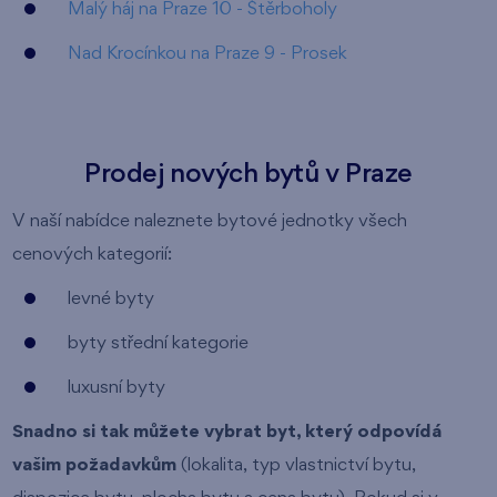
Malý háj na Praze 10 - Štěrboholy
Nad Krocínkou na Praze 9 - Prosek
Prodej nových bytů v Praze
V naší nabídce naleznete bytové jednotky všech
cenových kategorií:
levné byty
byty střední kategorie
luxusní byty
Snadno si tak můžete vybrat byt, který odpovídá
vašim požadavkům
(lokalita, typ vlastnictví bytu,