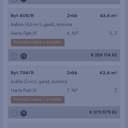
2
Byt 406/R
2+kk
43,4 m
2
balkon (4,6 m
),
garáž
,
komora
Harfa Park XI
4. NP
S, Z
Poslední etapa v projektu
8 359 114 Kč
i
N
2
Byt 704/R
2+kk
42,4 m
2
lodžie (5 m
),
garáž
,
komora
Harfa Park XI
7. NP
Z
Poslední etapa v projektu
8 373 679 Kč
i
N