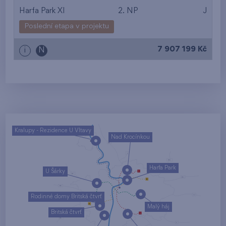
Harfa Park XI
2. NP
J
Poslední etapa v projektu
7 907 199 Kč
i
N
Kralupy - Rezidence U Vltavy
Nad Krocínkou
Harfa Park
U Šárky
Rodinné domy Britská čtvrť
Malý háj
Britská čtvrť