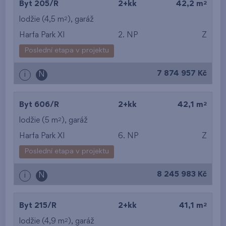
2
Byt 205/R
2+kk
42,2 m
2
lodžie (4,5 m
),
garáž
Harfa Park XI
2. NP
Z
Poslední etapa v projektu
7 874 957 Kč
i
N
2
Byt 606/R
2+kk
42,1 m
2
lodžie (5 m
),
garáž
Harfa Park XI
6. NP
Z
Poslední etapa v projektu
8 245 983 Kč
i
N
2
Byt 215/R
2+kk
41,1 m
2
lodžie (4,9 m
),
garáž