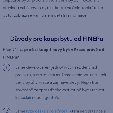
dispozice bytu, plocha bytu a cena bytu). Pokud si v
přehledu nabízených bytů kliknete na číslo konkrétního
bytu, zobrazí se vám o něm detailní informace.
Důvody pro koupi bytu od FINEPu
Přemýšlíte,
proč si koupit nový byt v Praze právě od
FINEPu?
Jsme developerem jednotlivých rezidenčních
projektů, a proto vám můžeme nabídnout nejlepší
ceny bytů v Praze a zajímavé slevy. Neplatíte
zbytečně za zprostředkování koupě bytu realitní
kanceláři nebo agentuře.
Jsme
ryze česká společnost
, která se výstavbě a