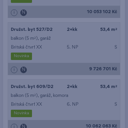
od nejvyššího patra
10 053 102 Kč
i
N
2
Družst. byt 527/D2
2+kk
53,4 m
2
balkon (5 m
),
garáž
Britská čtvrť XX
5. NP
S
Novinka
9 726 701 Kč
i
N
2
Družst. byt 609/D2
2+kk
53,4 m
2
balkon (5 m
),
garáž
,
komora
Britská čtvrť XX
6. NP
S
Novinka
10 062 063 Kč
i
N