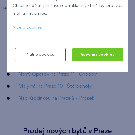
Chceme dělat jen takovou reklamu, která by pro vás
projektech po celé Praze, stačí si jen vybrat:
mohla mít přínos.
Britská čtvrť na Praze 5 - Stodůlky
Více o cookies
Kaskády Barrandov na Praze 5 - Hlubočepy
Harfa Park na Praze 9 - Vysočany
Nutné cookies
Všechny cookies
Rezidence U Šárky na Praze 6 - Ruzyně
Nový Opatov na Praze 11 - Chodov
Malý háj na Praze 10 - Štěrboholy
Nad Krocínkou na Praze 9 - Prosek
Prodej nových bytů v Praze