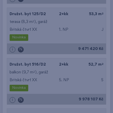
2
Družst. byt 125/D2
2+kk
53,3 m
2
terasa (8,3 m
),
garáž
Britská čtvrť XX
1. NP
J
Novinka
9 471 420 Kč
i
N
2
Družst. byt 516/D2
2+kk
52,7 m
2
balkon (9,7 m
),
garáž
Britská čtvrť XX
5. NP
S
Novinka
9 978 107 Kč
i
N