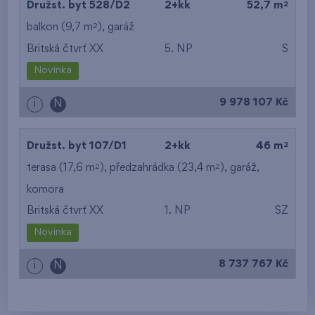
2
Družst. byt 528/D2
2+kk
52,7 m
2
balkon (9,7 m
),
garáž
Britská čtvrť XX
5. NP
S
Novinka
9 978 107 Kč
i
N
2
Družst. byt 107/D1
2+kk
46 m
2
2
terasa (17,6 m
), předzahrádka (23,4 m
),
garáž
,
komora
Britská čtvrť XX
1. NP
SZ
Novinka
8 737 767 Kč
i
N