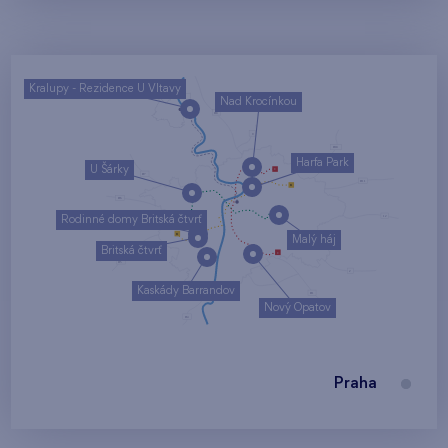
Kralupy - Rezidence U Vltavy
Nad Krocínkou
Harfa Park
U Šárky
Rodinné domy Britská čtvrť
Malý háj
Britská čtvrť
Kaskády Barrandov
Nový Opatov
Praha