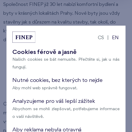
Společnost FINEP již 30 let nabízí komfortní bydlení a
byty v krásných lokalitách Prahy. Nové byty jsou vždy
stavěny jak s důrazem na kvalitu stavby, tak okolí, do
kterého jsou zasazeny. To, že si za naší kvalitou stojíme,
CS
|
EN
dokazuje nadstandardní 3letá záruka.
Cookies férově a jasně
Našich cookies se bát nemusíte. Přečtěte si, jak u nás
fungují.
Prodej bytů Praha
Nutné cookies, bez kterých to nejde
Aby mohl web správně fungovat.
Nové byty na prodej v Praze
Analyzujeme pro váš lepší zážitek
Chtěli byste bydlet v krásném novém bytě v hlavním
Abychom se mohli zlepšovat, potřebujeme informace
městě? Pak jste tu správně. Více než 30 let se zabýváme
o vaší návštěvě.
výstavbou a prodejem moderních bytů. Aktuálně vám
Aby reklama nebyla otravná
nabízíme desítky bytových jednotek v rezidenčních