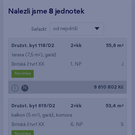
Nalezli jsme
8
jednotek
od největší
Seřadit
plochy
od nejlevnějšího
2
Družst. byt 118/D2
2+kk
55,6 m
od nejdražšího
2
terasa (7,5 m
),
garáž
Britská čtvrť XX
1. NP
J
od nejmenší plochy
Novinka
od největší plochy
9 610 802 Kč
i
N
od nejmenší
dispozice
2
Družst. byt 619/D2
2+kk
53,4 m
od největší dispozice
2
balkon (5 m
),
garáž
,
komora
Britská čtvrť XX
6. NP
S
od nejnižšího patra
Novinka