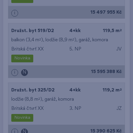
od nejvyššího patra
15 497 955 Kč
i
2
Družst. byt 519/D2
4+kk
119,5 m
2
2
balkon (3,4 m
), lodžie (8,9 m
),
garáž
,
komora
Britská čtvrť XX
5. NP
JV
Novinka
15 595 388 Kč
i
N
2
Družst. byt 325/D2
4+kk
119,2 m
2
lodžie (8,8 m
),
garáž
,
komora
Britská čtvrť XX
3. NP
JZ
Novinka
15 390 625 Kč
i
N