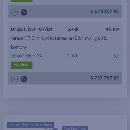
9 978 107 Kč
i
N
2
Družst. byt 107/D1
2+kk
46 m
2
2
terasa (17,6 m
), předzahrádka (23,4 m
),
garáž
,
komora
Britská čtvrť XX
1. NP
SZ
Novinka
8 737 767 Kč
i
N
Kralupy - Rezidence U Vltavy
Nad Krocínkou