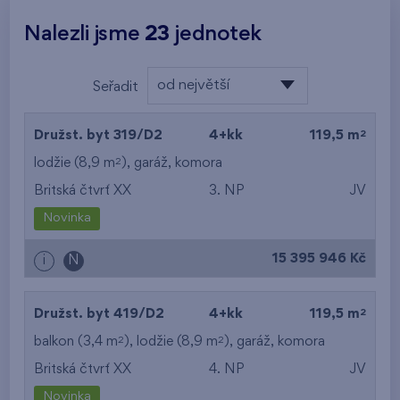
Nalezli jsme
23
jednotek
od největší
Seřadit
plochy
od nejlevnějšího
2
Družst. byt 319/D2
4+kk
119,5 m
od nejdražšího
2
lodžie (8,9 m
),
garáž
,
komora
Britská čtvrť XX
3. NP
JV
od nejmenší plochy
Novinka
od největší plochy
15 395 946 Kč
i
N
od nejmenší
dispozice
2
Družst. byt 419/D2
4+kk
119,5 m
od největší dispozice
2
2
balkon (3,4 m
), lodžie (8,9 m
),
garáž
,
komora
Britská čtvrť XX
4. NP
JV
od nejnižšího patra
Novinka