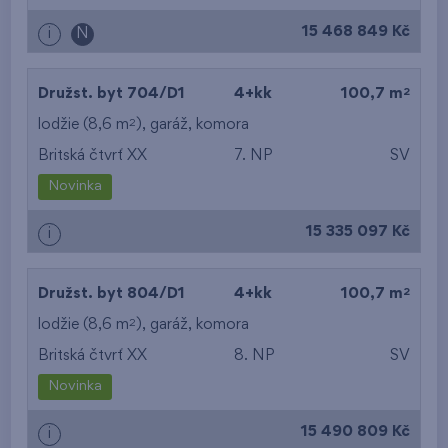
15 468 849 Kč
i
N
2
Družst. byt 704/D1
4+kk
100,7 m
2
lodžie (8,6 m
),
garáž
,
komora
Britská čtvrť XX
7. NP
SV
Novinka
15 335 097 Kč
i
2
Družst. byt 804/D1
4+kk
100,7 m
2
lodžie (8,6 m
),
garáž
,
komora
Britská čtvrť XX
8. NP
SV
Novinka
15 490 809 Kč
i