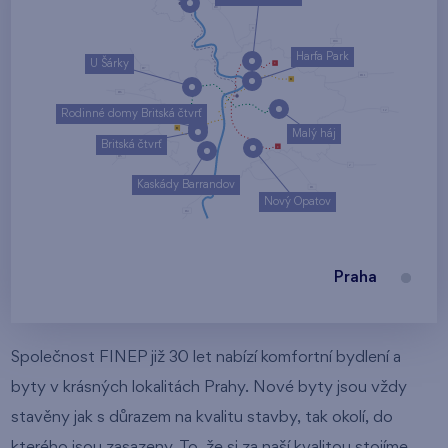
Harfa Park
U Šárky
Rodinné domy Britská čtvrť
Malý háj
Britská čtvrť
Kaskády Barrandov
Nový Opatov
Praha
Společnost FINEP již 30 let nabízí komfortní bydlení a
byty v krásných lokalitách Prahy. Nové byty jsou vždy
stavěny jak s důrazem na kvalitu stavby, tak okolí, do
kterého jsou zasazeny. To, že si za naší kvalitou stojíme,