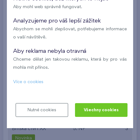
Britská čtvrť XX
1. NP
J
Aby mohl web správně fungovat.
Novinka
Analyzujeme pro váš lepší zážitek
9 471 420 Kč
i
N
Abychom se mohli zlepšovat, potřebujeme informace
o vaší návštěvě.
2
Družst. byt 516/D2
2+kk
52,7 m
Aby reklama nebyla otravná
2
balkon (9,7 m
),
garáž
Chceme dělat jen takovou reklamu, která by pro vás
Britská čtvrť XX
5. NP
S
mohla mít přínos.
Novinka
Více o cookies
9 978 107 Kč
i
N
2
Družst. byt 528/D2
2+kk
52,7 m
Nutné cookies
Všechny cookies
2
balkon (9,7 m
),
garáž
Britská čtvrť XX
5. NP
S
Novinka