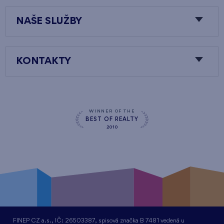
NAŠE SLUŽBY
KONTAKTY
WINNER OF THE
BEST OF REALTY
2010
FINEP CZ a.s., IČ: 26503387, spisová značka B 7481 vedená u