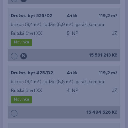
2
Družst. byt 525/D2
4+kk
119,2 m
2
2
balkon (3,4 m
), lodžie (8,9 m
),
garáž
,
komora
Britská čtvrť XX
5. NP
JZ
Novinka
15 591 213 Kč
i
N
2
Družst. byt 425/D2
4+kk
119,2 m
2
2
balkon (3,4 m
), lodžie (8,8 m
),
garáž
,
komora
Britská čtvrť XX
4. NP
JZ
Novinka
15 494 526 Kč
i