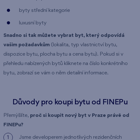
byty střední kategorie
luxusní byty
Snadno si tak můžete vybrat byt, který odpovídá
vašim požadavkům
(lokalita, typ vlastnictví bytu,
dispozice bytu, plocha bytu a cena bytu). Pokud si v
přehledu nabízených bytů kliknete na číslo konkrétního
bytu, zobrazí se vám o něm detailní informace.
Důvody pro koupi bytu od FINEPu
Přemýšlíte,
proč si koupit nový byt v Praze právě od
FINEPu?
Jsme developerem jednotlivých rezidenčních