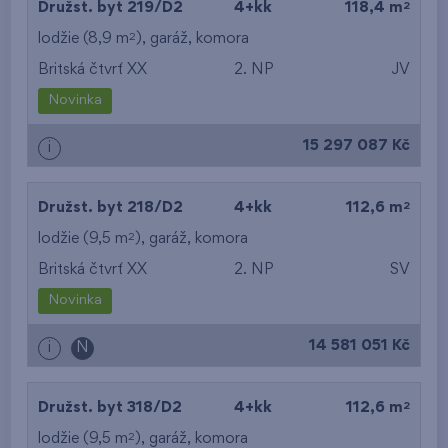
2
Družst. byt 219/D2
4+kk
118,4 m
2
lodžie (8,9 m
),
garáž
,
komora
Britská čtvrť XX
2. NP
JV
Novinka
15 297 087 Kč
i
2
Družst. byt 218/D2
4+kk
112,6 m
2
lodžie (9,5 m
),
garáž
,
komora
Britská čtvrť XX
2. NP
SV
Novinka
14 581 051 Kč
i
N
2
Družst. byt 318/D2
4+kk
112,6 m
2
lodžie (9,5 m
),
garáž
,
komora