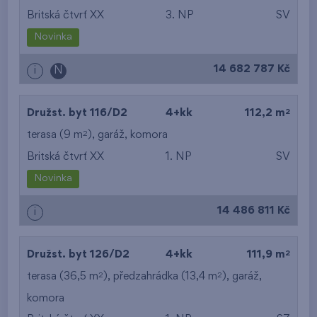
Britská čtvrť XX
3. NP
SV
Novinka
14 682 787 Kč
i
N
2
Družst. byt 116/D2
4+kk
112,2 m
2
terasa (9 m
),
garáž
,
komora
Britská čtvrť XX
1. NP
SV
Novinka
14 486 811 Kč
i
2
Družst. byt 126/D2
4+kk
111,9 m
2
2
terasa (36,5 m
), předzahrádka (13,4 m
),
garáž
,
komora