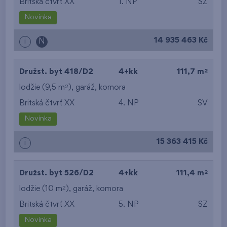
Britská čtvrť XX
1. NP
SZ
Novinka
14 935 463 Kč
i
N
2
Družst. byt 418/D2
4+kk
111,7 m
2
lodžie (9,5 m
),
garáž
,
komora
Britská čtvrť XX
4. NP
SV
Novinka
15 363 415 Kč
i
2
Družst. byt 526/D2
4+kk
111,4 m
2
lodžie (10 m
),
garáž
,
komora
Britská čtvrť XX
5. NP
SZ
Novinka