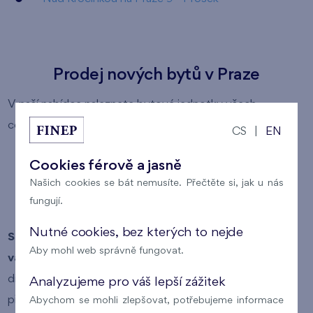
Prodej nových bytů v Praze
V naší nabídce naleznete bytové jednotky všech
cenových kategorií:
CS
|
EN
levné byty
Cookies férově a jasně
byty střední kategorie
Našich cookies se bát nemusíte. Přečtěte si, jak u nás
fungují.
luxusní byty
Nutné cookies, bez kterých to nejde
Snadno si tak můžete vybrat byt, který odpovídá
Aby mohl web správně fungovat.
vašim požadavkům
(lokalita, typ vlastnictví bytu,
dispozice bytu, plocha bytu a cena bytu). Pokud si v
Analyzujeme pro váš lepší zážitek
přehledu nabízených bytů kliknete na číslo konkrétního
Abychom se mohli zlepšovat, potřebujeme informace