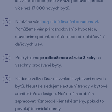
let. Za tuto dobu jsme v Praze postavili a prodali
více než 17 000 nových bytů.
Nabízíme vám
bezplatné finanční poradenství
.
Pomůžeme vám při rozhodování o hypotéce,
stavebním spoření, pojištění nebo při uplatňování
daňových úlev.
Poskytujeme
prodlouženou záruku 3 roky
na
všechny prodávané byty.
Klademe velký důraz na vzhled a vybavení nových
bytů. Neustále sledujeme aktuální trendy v bytové
architektuře a designu. Nečiní nám problém
zapracovat různorodé klientské změny, pokud to
povolují technické normy.