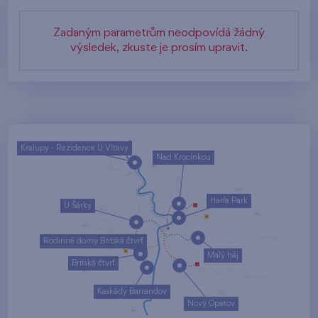
Zadaným parametrům neodpovídá žádný
výsledek, zkuste je prosím upravit.
Kralupy - Rezidence U Vltavy
Nad Krocínkou
Harfa Park
U Šárky
Rodinné domy Britská čtvrť
Malý háj
Britská čtvrť
Kaskády Barrandov
Nový Opatov