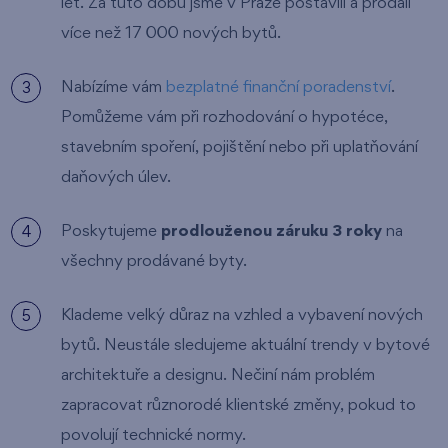
let. Za tuto dobu jsme v Praze postavili a prodali
více než 17 000 nových bytů.
Nabízíme vám
bezplatné finanční poradenství
.
Pomůžeme vám při rozhodování o hypotéce,
stavebním spoření, pojištění nebo při uplatňování
daňových úlev.
Poskytujeme
prodlouženou záruku 3 roky
na
všechny prodávané byty.
Klademe velký důraz na vzhled a vybavení nových
bytů. Neustále sledujeme aktuální trendy v bytové
architektuře a designu. Nečiní nám problém
zapracovat různorodé klientské změny, pokud to
povolují technické normy.