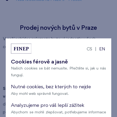
Prodej nových bytů v Praze
V naší nabídce naleznete bytové jednotky všech
cenových kategorií:
CS
|
EN
levné byty
Cookies férově a jasně
byty střední kategorie
Našich cookies se bát nemusíte. Přečtěte si, jak u nás
fungují.
luxusní byty
Nutné cookies, bez kterých to nejde
Snadno si tak můžete vybrat byt, který odpovídá
Aby mohl web správně fungovat.
vašim požadavkům
(lokalita, typ vlastnictví bytu,
dispozice bytu, plocha bytu a cena bytu). Pokud si v
Analyzujeme pro váš lepší zážitek
přehledu nabízených bytů kliknete na číslo konkrétního
Abychom se mohli zlepšovat, potřebujeme informace