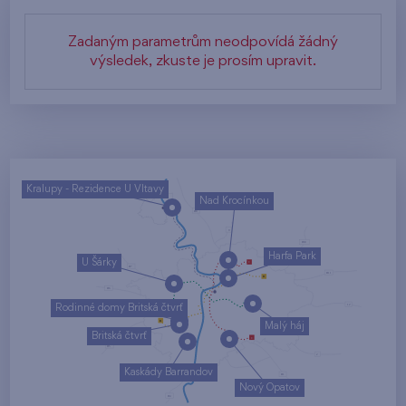
Zadaným parametrům neodpovídá žádný
výsledek, zkuste je prosím upravit.
Kralupy - Rezidence U Vltavy
Nad Krocínkou
Harfa Park
U Šárky
Rodinné domy Britská čtvrť
Malý háj
Britská čtvrť
Kaskády Barrandov
Nový Opatov