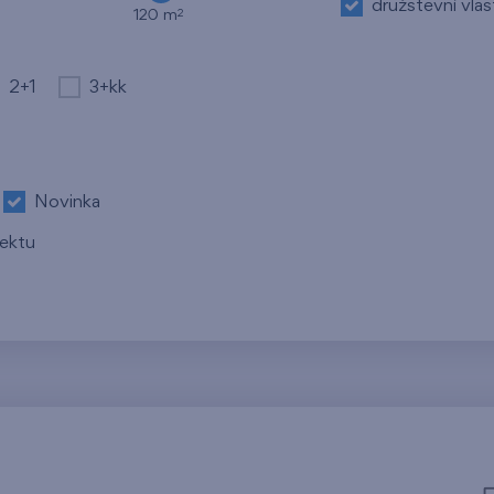
družstevní vlas
2
120 m
2+1
3+kk
Novinka
jektu