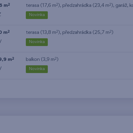
6 m
terasa (17,6 m
), předzahrádka (23,4 m
),
garáž
,
k
2
2
2
Z
Novinka
0 m
terasa (13,8 m
), předzahrádka (25,7 m
)
2
2
2
V
Novinka
9,9 m
balkon (3,9 m
)
2
2
V
Novinka