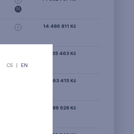
i
N
14 486 811 Kč
i
omora
14 935 463 Kč
i
N
CS
|
EN
15 363 415 Kč
i
14 888 928 Kč
i
N