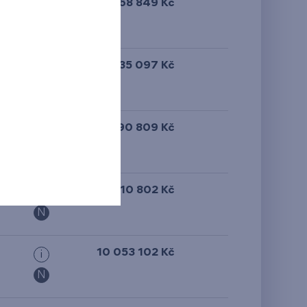
15 468 849 Kč
i
N
15 335 097 Kč
i
15 490 809 Kč
i
9 610 802 Kč
i
N
10 053 102 Kč
i
N