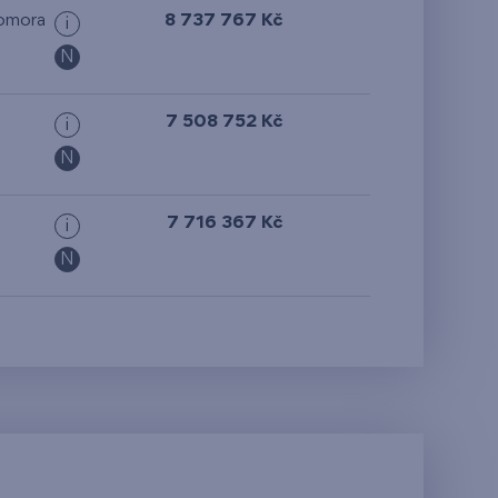
omora
8 737 767 Kč
i
N
7 508 752 Kč
i
N
7 716 367 Kč
i
N