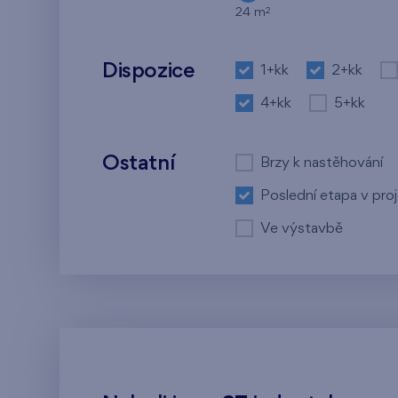
2
24 m
Dispozice
1+kk
2+kk
4+kk
5+kk
Ostatní
Brzy k nastěhování
Poslední etapa v pro
Ve výstavbě