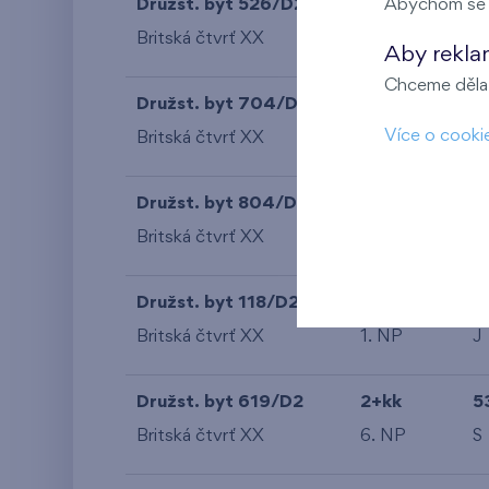
Družst. byt 526/D2
4+kk
Abychom se m
1
Britská čtvrť XX
5. NP
S
Aby rekla
Chceme dělat
Družst. byt 704/D1
4+kk
1
Více o cooki
Britská čtvrť XX
7. NP
S
Družst. byt 804/D1
4+kk
1
Britská čtvrť XX
8. NP
S
Družst. byt 118/D2
2+kk
5
Britská čtvrť XX
1. NP
J
Družst. byt 619/D2
2+kk
5
Britská čtvrť XX
6. NP
S