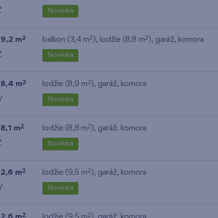
Z
Novinka
19,2 m
balkon (3,4 m
), lodžie (8,8 m
),
garáž
,
komora
2
2
2
Z
Novinka
18,4 m
lodžie (8,9 m
),
garáž
,
komora
2
2
V
Novinka
18,1 m
lodžie (8,8 m
),
garáž
,
komora
2
2
Z
Novinka
12,6 m
lodžie (9,5 m
),
garáž
,
komora
2
2
V
Novinka
12,6 m
lodžie (9,5 m
),
garáž
,
komora
2
2