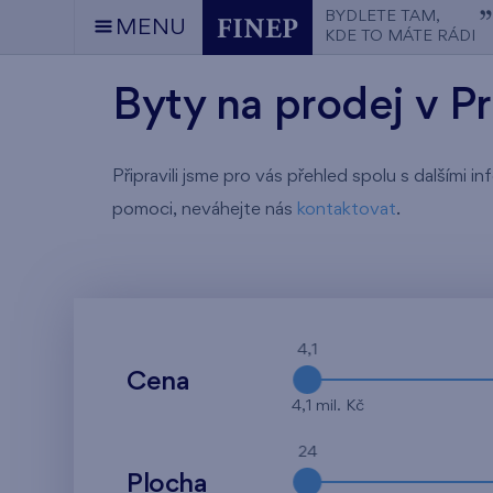
BYDLETE TAM,
MENU
KDE TO MÁTE RÁDI
Byty na prodej v P
Připravili jsme pro vás přehled spolu s dalšími
pomoci, neváhejte nás
kontaktovat
.
4,1
Cena
4,1 mil. Kč
24
Plocha