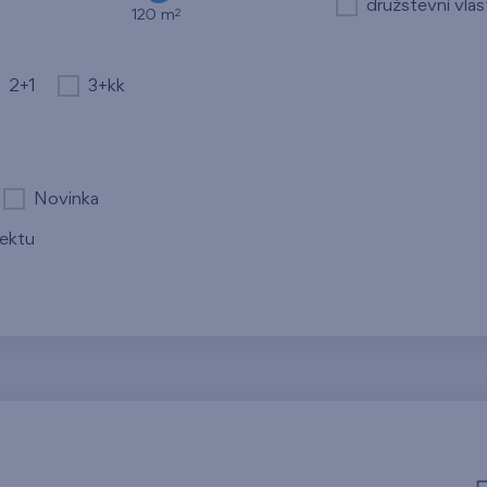
družstevní vlas
2
120 m
2+1
3+kk
Novinka
jektu