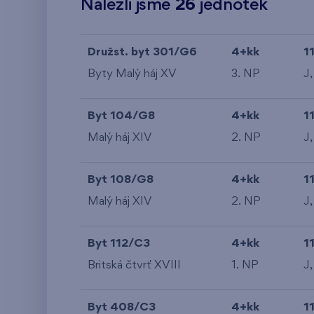
Nalezli jsme
26
jednotek
Družst. byt 301/G6
4+kk
1
Byty Malý háj XV
3. NP
J,
Byt 104/G8
4+kk
1
Malý háj XIV
2. NP
J,
Byt 108/G8
4+kk
1
Malý háj XIV
2. NP
J,
Byt 112/C3
4+kk
1
Britská čtvrť XVIII
1. NP
J,
Byt 408/C3
4+kk
1