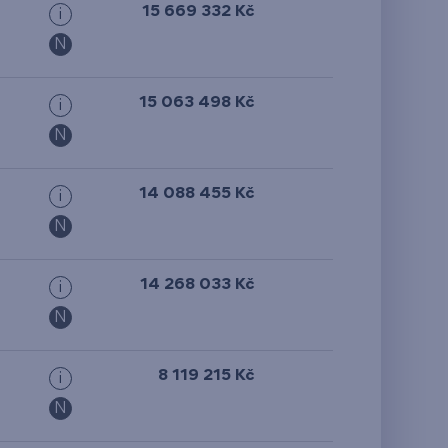
15 669 332 Kč
i
N
15 063 498 Kč
i
N
14 088 455 Kč
i
N
14 268 033 Kč
i
N
8 119 215 Kč
i
N