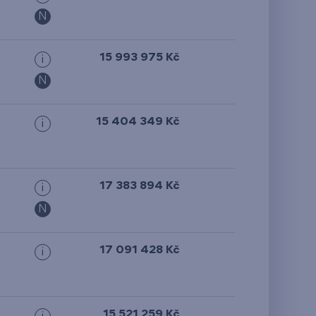
N
15 993 975 Kč
i
N
15 404 349 Kč
i
17 383 894 Kč
i
N
17 091 428 Kč
i
15 521 259 Kč