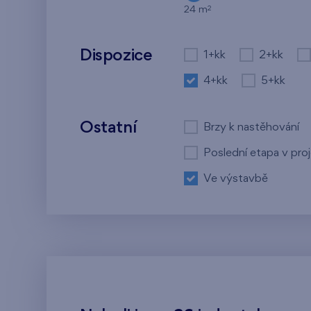
2
24 m
Dispozice
1+kk
2+kk
4+kk
5+kk
Ostatní
Brzy k nastěhování
Poslední etapa v pro
Ve výstavbě