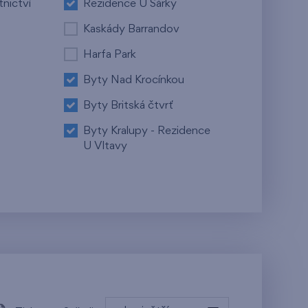
tnictví
Rezidence U Šárky
Kaskády Barrandov
Harfa Park
Byty Nad Krocínkou
Byty Britská čtvrť
Byty Kralupy - Rezidence
U Vltavy