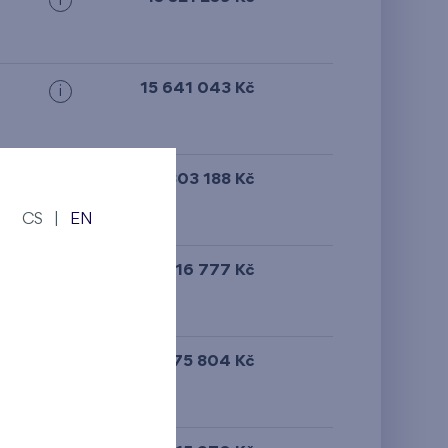
i
15 641 043 Kč
i
16 303 188 Kč
i
CS
|
EN
15 716 777 Kč
i
15 675 804 Kč
i