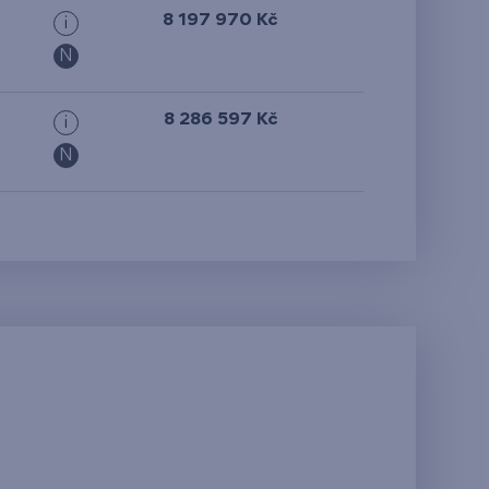
8 197 970 Kč
i
N
8 286 597 Kč
i
N