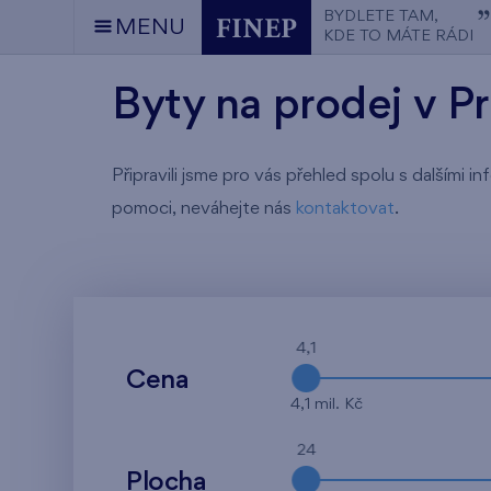
BYDLETE TAM,
MENU
KDE TO MÁTE RÁDI
Byty na prodej v P
Připravili jsme pro vás přehled spolu s dalšími
pomoci, neváhejte nás
kontaktovat
.
4,1
Cena
4,1 mil. Kč
24
Plocha