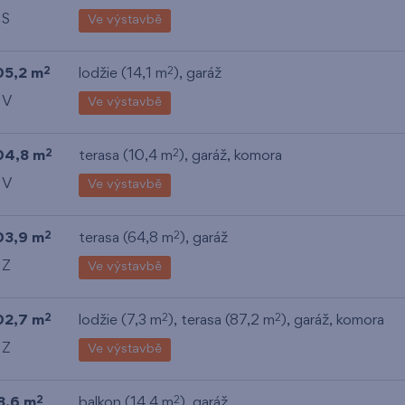
 S
Ve výstavbě
05,2 m
lodžie (14,1 m
),
garáž
2
2
 V
Ve výstavbě
04,8 m
terasa (10,4 m
),
garáž
,
komora
2
2
 V
Ve výstavbě
03,9 m
terasa (64,8 m
),
garáž
2
2
 Z
Ve výstavbě
02,7 m
lodžie (7,3 m
), terasa (87,2 m
),
garáž
,
komora
2
2
2
 Z
Ve výstavbě
8,6 m
balkon (14,4 m
),
garáž
2
2