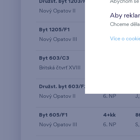
Družst. byt 1203/F2
4+kk
Abychom se m
9
Nový Opatov II
12. NP
Aby rekla
Chceme dělat
Byt 1205/F1
4+kk
9
Více o cooki
Nový Opatov III
12. NP
S,
Byt 603/C3
4+kk
8
Britská čtvrť XVIII
6. NP
S,
Družst. byt 603/F2
4+kk
8
Nový Opatov II
6. NP
J,
Byt 605/F1
4+kk
8
Nový Opatov III
6. NP
S,