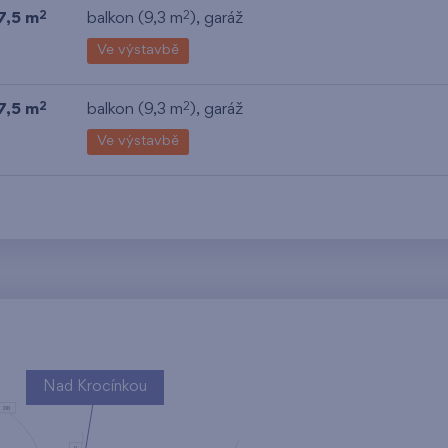
7,5 m
balkon (9,3 m
),
garáž
2
2
Ve výstavbě
7,5 m
balkon (9,3 m
),
garáž
2
2
Ve výstavbě
Nad Krocínkou