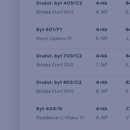
Družst. byt 405/C2
4+kk
8
Britská čtvrť XVII
4. NP
S,
Byt 601/F1
4+kk
8
Nový Opatov III
6. NP
J,
Družst. byt 703/C2
4+kk
8
Britská čtvrť XVII
7. NP
S,
Družst. byt 803/C2
4+kk
8
Britská čtvrť XVII
8. NP
S
Byt 404/G
4+kk
7
Rezidence U Vltavy VI
4. NP
V