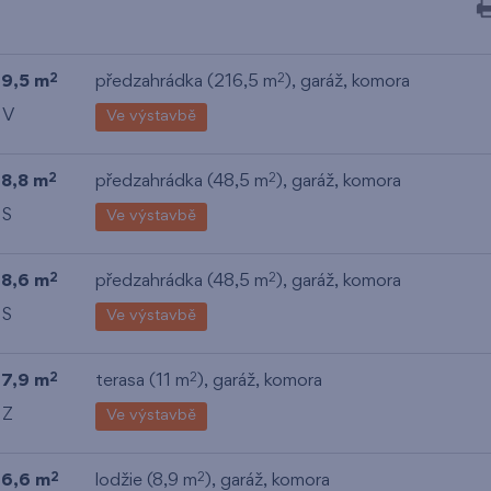
19,5 m
předzahrádka (216,5 m
),
garáž
,
komora
2
2
 V
Ve výstavbě
18,8 m
předzahrádka (48,5 m
),
garáž
,
komora
2
2
 S
Ve výstavbě
18,6 m
předzahrádka (48,5 m
),
garáž
,
komora
2
2
 S
Ve výstavbě
17,9 m
terasa (11 m
),
garáž
,
komora
2
2
 Z
Ve výstavbě
16,6 m
lodžie (8,9 m
),
garáž
,
komora
2
2