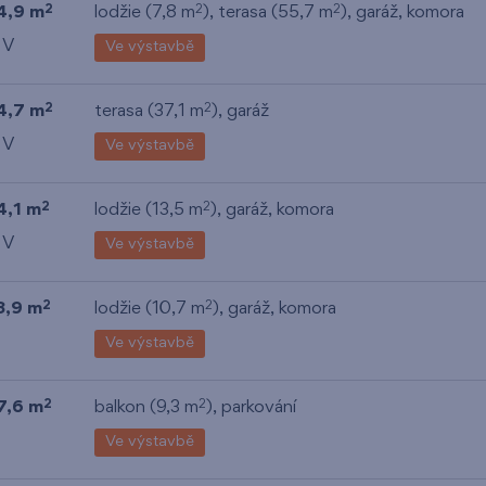
4,9 m
lodžie (7,8 m
), terasa (55,7 m
),
garáž
,
komora
2
2
2
 V
Ve výstavbě
4,7 m
terasa (37,1 m
),
garáž
2
2
 V
Ve výstavbě
4,1 m
lodžie (13,5 m
),
garáž
,
komora
2
2
 V
Ve výstavbě
3,9 m
lodžie (10,7 m
),
garáž
,
komora
2
2
Ve výstavbě
7,6 m
balkon (9,3 m
), parkování
2
2
Ve výstavbě