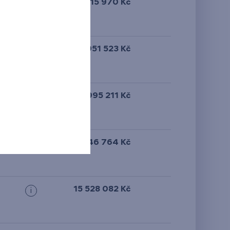
16 615 970 Kč
i
15 951 523 Kč
i
14 995 211 Kč
i
N
15 546 764 Kč
i
15 528 082 Kč
i