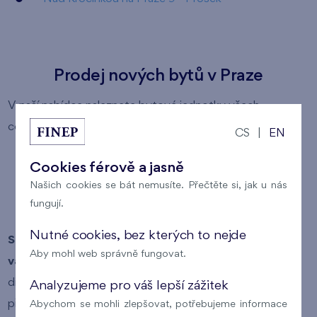
Prodej nových bytů v Praze
V naší nabídce naleznete bytové jednotky všech
cenových kategorií:
CS
|
EN
levné byty
Cookies férově a jasně
byty střední kategorie
Našich cookies se bát nemusíte. Přečtěte si, jak u nás
fungují.
luxusní byty
Nutné cookies, bez kterých to nejde
Snadno si tak můžete vybrat byt, který odpovídá
Aby mohl web správně fungovat.
vašim požadavkům
(lokalita, typ vlastnictví bytu,
dispozice bytu, plocha bytu a cena bytu). Pokud si v
Analyzujeme pro váš lepší zážitek
přehledu nabízených bytů kliknete na číslo konkrétního
Abychom se mohli zlepšovat, potřebujeme informace