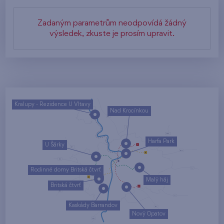
Zadaným parametrům neodpovídá žádný
výsledek, zkuste je prosím upravit.
Kralupy - Rezidence U Vltavy
Nad Krocínkou
Harfa Park
U Šárky
Rodinné domy Britská čtvrť
Malý háj
Britská čtvrť
Kaskády Barrandov
Nový Opatov