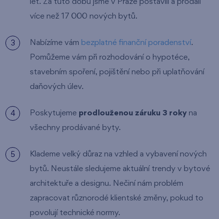
let. Za tuto dobu jsme v Praze postavili a prodali
více než 17 000 nových bytů.
Nabízíme vám
bezplatné finanční poradenství
.
Pomůžeme vám při rozhodování o hypotéce,
stavebním spoření, pojištění nebo při uplatňování
daňových úlev.
Poskytujeme
prodlouženou záruku 3 roky
na
všechny prodávané byty.
Klademe velký důraz na vzhled a vybavení nových
bytů. Neustále sledujeme aktuální trendy v bytové
architektuře a designu. Nečiní nám problém
zapracovat různorodé klientské změny, pokud to
povolují technické normy.