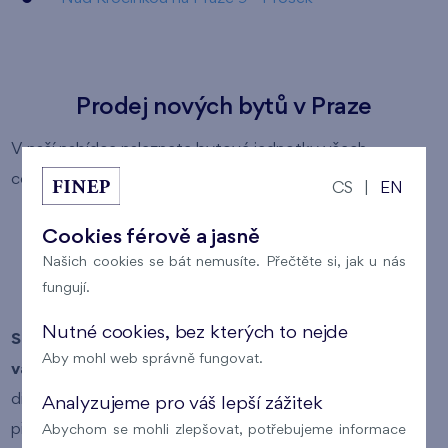
Prodej nových bytů v Praze
V naší nabídce naleznete bytové jednotky všech
cenových kategorií:
CS
|
EN
levné byty
Cookies férově a jasně
byty střední kategorie
Našich cookies se bát nemusíte. Přečtěte si, jak u nás
fungují.
luxusní byty
Nutné cookies, bez kterých to nejde
Snadno si tak můžete vybrat byt, který odpovídá
Aby mohl web správně fungovat.
vašim požadavkům
(lokalita, typ vlastnictví bytu,
dispozice bytu, plocha bytu a cena bytu). Pokud si v
Analyzujeme pro váš lepší zážitek
přehledu nabízených bytů kliknete na číslo konkrétního
Abychom se mohli zlepšovat, potřebujeme informace