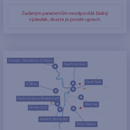
Zadaným parametrům neodpovídá žádný
výsledek, zkuste je prosím upravit.
Kralupy - Rezidence U Vltavy
Nad Krocínkou
Harfa Park
U Šárky
Rodinné domy Britská čtvrť
Malý háj
Britská čtvrť
Kaskády Barrandov
Nový Opatov