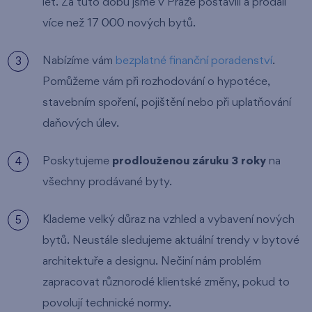
let. Za tuto dobu jsme v Praze postavili a prodali
více než 17 000 nových bytů.
Nabízíme vám
bezplatné finanční poradenství
.
Pomůžeme vám při rozhodování o hypotéce,
stavebním spoření, pojištění nebo při uplatňování
daňových úlev.
Poskytujeme
prodlouženou záruku 3 roky
na
všechny prodávané byty.
Klademe velký důraz na vzhled a vybavení nových
bytů. Neustále sledujeme aktuální trendy v bytové
architektuře a designu. Nečiní nám problém
zapracovat různorodé klientské změny, pokud to
povolují technické normy.