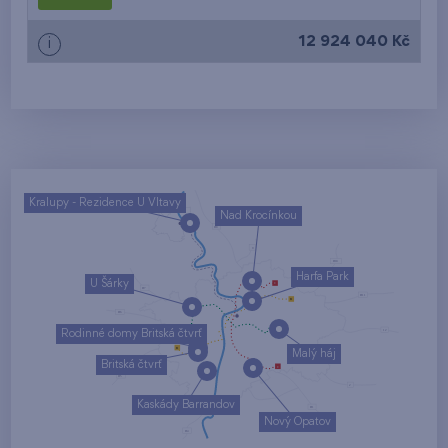
od nejvyššího patra
12 924 040 Kč
i
Kralupy - Rezidence U Vltavy
Nad Krocínkou
Harfa Park
U Šárky
Rodinné domy Britská čtvrť
Malý háj
Britská čtvrť
Kaskády Barrandov
Nový Opatov