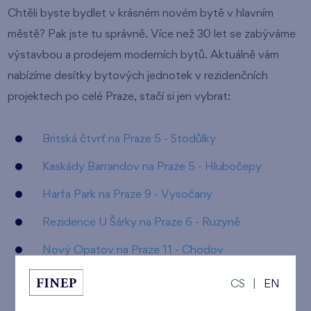
Chtěli byste bydlet v krásném novém bytě v hlavním
městě? Pak jste tu správně. Více než 30 let se zabýváme
výstavbou a prodejem moderních bytů. Aktuálně vám
nabízíme desítky bytových jednotek v rezidenčních
projektech po celé Praze, stačí si jen vybrat:
Britská čtvrť na Praze 5 - Stodůlky
Kaskády Barrandov na Praze 5 - Hlubočepy
Harfa Park na Praze 9 - Vysočany
Rezidence U Šárky na Praze 6 - Ruzyně
Nový Opatov na Praze 11 - Chodov
Malý háj na Praze 10 - Štěrboholy
CS
|
EN
Nad Krocínkou na Praze 9 - Prosek