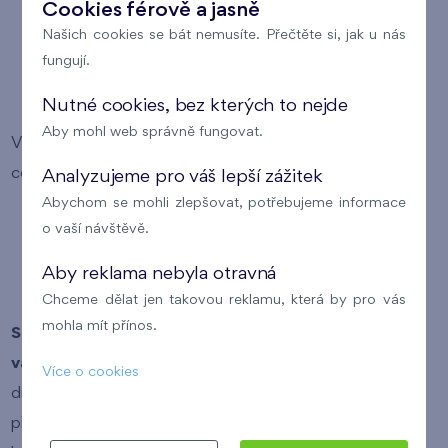
Cookies férově a jasně
Našich cookies se bát nemusíte. Přečtěte si, jak u nás
fungují.
Prodej nových bytů v Praze
Nutné cookies, bez kterých to nejde
Aby mohl web správně fungovat.
V naší nabídce naleznete bytové jednotky všech
cenových kategorií:
Analyzujeme pro váš lepší zážitek
Abychom se mohli zlepšovat, potřebujeme informace
levné byty
o vaší návštěvě.
byty střední kategorie
Aby reklama nebyla otravná
luxusní byty
Chceme dělat jen takovou reklamu, která by pro vás
mohla mít přínos.
Snadno si tak můžete vybrat byt, který odpovídá
vašim požadavkům
(lokalita, typ vlastnictví bytu,
Více o cookies
dispozice bytu, plocha bytu a cena bytu). Pokud si v
přehledu nabízených bytů kliknete na číslo konkrétního