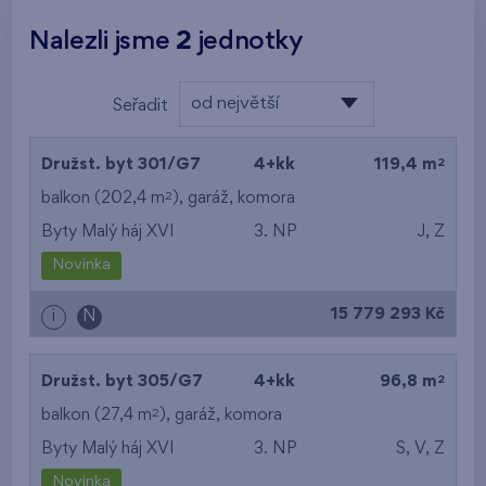
Nalezli jsme
2
jednotky
od největší
Seřadit
plochy
od nejlevnějšího
2
Družst. byt 301/G7
4+kk
119,4 m
od nejdražšího
2
balkon (202,4 m
),
garáž
,
komora
Byty Malý háj XVI
3. NP
J, Z
od nejmenší plochy
Novinka
od největší plochy
15 779 293 Kč
i
N
od nejmenší
dispozice
2
Družst. byt 305/G7
4+kk
96,8 m
od největší dispozice
2
balkon (27,4 m
),
garáž
,
komora
Byty Malý háj XVI
3. NP
S, V, Z
od nejnižšího patra
Novinka