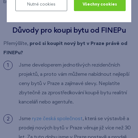
bytu, zobrazí se vám o něm detailní informace.
Nutné cookies
Všechny cookies
Důvody pro koupi bytu od FINEPu
Přemýšlíte,
proč si koupit nový byt v Praze právě od
FINEPu?
Jsme developerem jednotlivých rezidenčních
projektů, a proto vám můžeme nabídnout nejlepší
ceny bytů v Praze a zajímavé slevy. Neplatíte
zbytečně za zprostředkování koupě bytu realitní
kanceláři nebo agentuře.
Jsme
ryze česká společnost
, která se výstavbě a
prodeji nových bytů v Praze věnuje již více než 30
let. Za tuto dobu jsme v Praze postavili a prodali