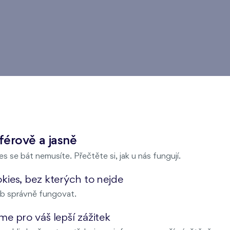
avním městě? Pak jste tu správně. Více než 30 let se zabýv
k v rezidenčních projektech po celé Praze, stačí si jen vybra
férově a jasně
s se bát nemusíte. Přečtěte si, jak u nás fungují.
epy
ies, bez kterých to nejde
b správně fungovat.
e pro váš lepší zážitek