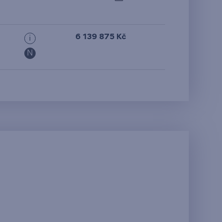
6 139 875 Kč
i
N