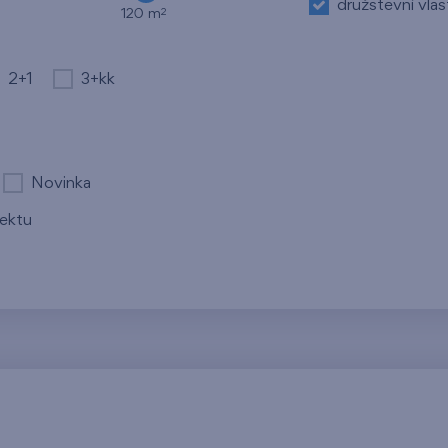
družstevní vlas
2
120 m
2+1
3+kk
Novinka
jektu