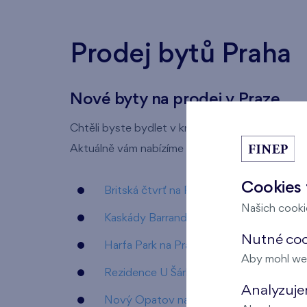
Prodej bytů Praha
Nové byty na prodej v Praze
Chtěli byste bydlet v krásném novém bytě v hl
Aktuálně vám nabízíme desítky bytových jednote
Cookies 
Britská čtvrť na Praze 5 - Stodůlky
Našich cookie
Kaskády Barrandov na Praze 5 - Hluboč
Nutné cook
Harfa Park na Praze 9 - Vysočany
Aby mohl we
Rezidence U Šárky na Praze 6 - Ruzyně
Analyzujem
Nový Opatov na Praze 11 - Chodov