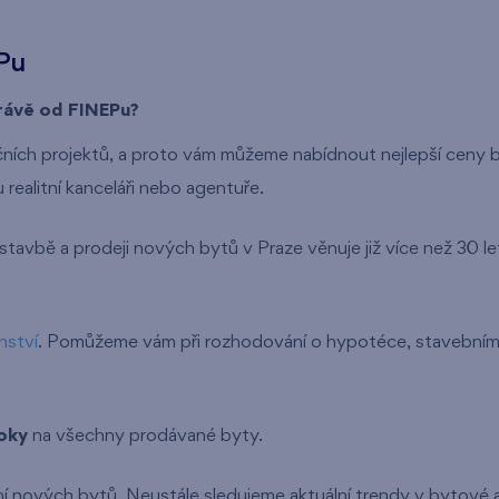
Pu
právě od FINEPu?
ích projektů, a proto vám můžeme nabídnout nejlepší ceny by
realitní kanceláři nebo agentuře.
ýstavbě a prodeji nových bytů v Praze věnuje již více než 30 le
nství
. Pomůžeme vám při rozhodování o hypotéce, stavebním s
oky
na všechny prodávané byty.
í nových bytů. Neustále sledujeme aktuální trendy v bytové 