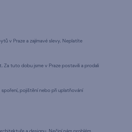
tů v Praze a zajímavé slevy. Neplatíte
t. Za tuto dobu jsme v Praze postavili a prodali
poření, pojištění nebo při uplatňování
architektuře a designu. Nečiní nám problém