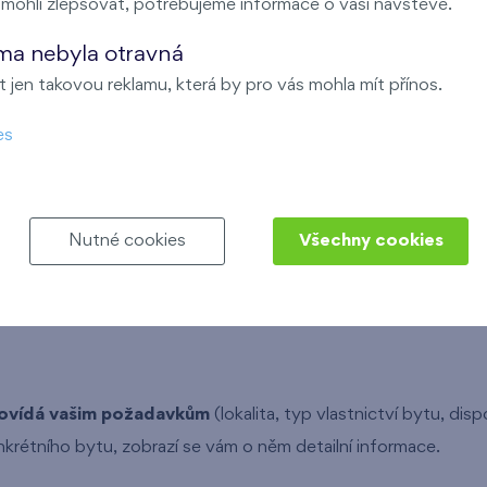
ohli zlepšovat, potřebujeme informace o vaší návštěvě.
ma nebyla otravná
 jen takovou reklamu, která by pro vás mohla mít přínos.
es
Nutné cookies
Všechny cookies
h cenových kategorií:
povídá vašim požadavkům
(lokalita, typ vlastnictví bytu, di
nkrétního bytu, zobrazí se vám o něm detailní informace.