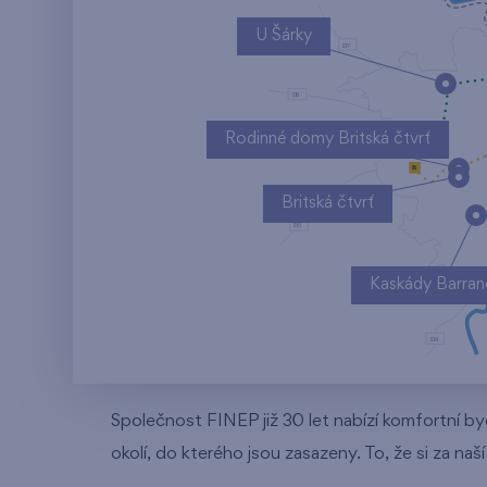
U Šárky
Rodinné domy Britská čtvrť
Britská čtvrť
Kaskády Barra
Společnost FINEP již 30 let nabízí komfortní by
okolí, do kterého jsou zasazeny. To, že si za naš