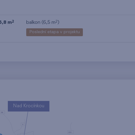
6,8 m
balkon (6,5 m
)
2
2
Poslední etapa v projektu
Nad Krocínkou