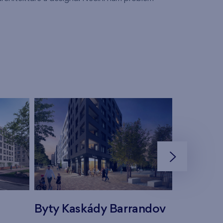
Byty Kaskády Barrandov
Byty Har