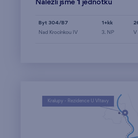
Nalezli jsme
1
jednotku
Byt 304/B7
1+kk
2
Nad Krocínkou IV
3. NP
V
Kralupy - Rezidence U Vltavy