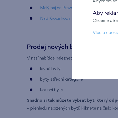
Abychom se m
Malý háj na Praze 10 - Štěrboholy
Aby rekla
Nad Krocínkou na Praze 9 - Prosek
Chceme dělat
Více o cooki
Prodej nových bytů v Praze
V naší nabídce naleznete bytové jednotky všec
levné byty
byty střední kategorie
luxusní byty
Snadno si tak můžete vybrat byt, který od
v přehledu nabízených bytů kliknete na číslo ko