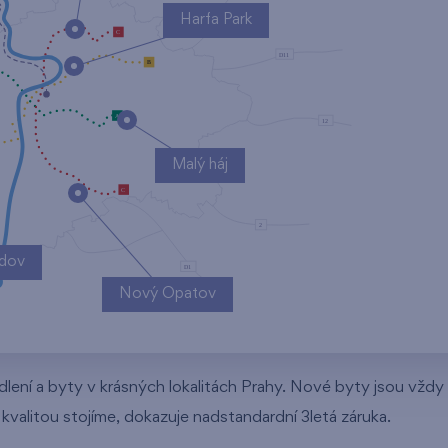
Harfa Park
Malý háj
ndov
Nový Opatov
dlení a byty v krásných lokalitách Prahy. Nové byty jsou vždy 
í kvalitou stojíme, dokazuje nadstandardní 3letá záruka.