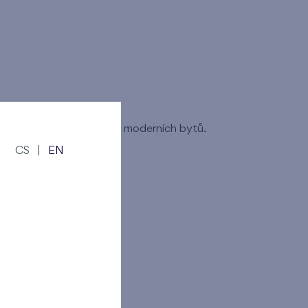
áme výstavbou a prodejem moderních bytů.
t:
CS
|
EN