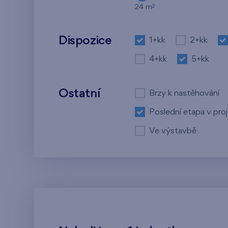
2
24 m
Dispozice
1+kk
2+kk
4+kk
5+kk
Ostatní
Brzy k nastěhování
Poslední etapa v pro
Ve výstavbě