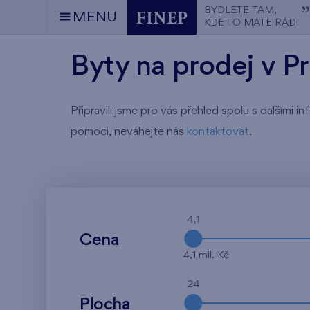
BYDLETE TAM,
MENU
KDE TO MÁTE RÁDI
Byty na prodej v P
Připravili jsme pro vás přehled spolu s dalšími
pomoci, neváhejte nás
kontaktovat
.
4,1
Cena
4,1 mil. Kč
24
Plocha