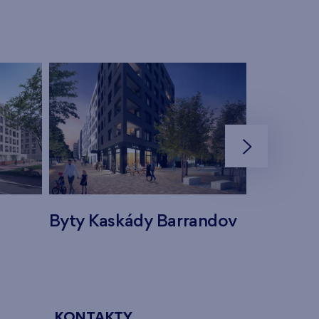
Byty Kaskády Barrandov
Byty Har
KONTAKTY