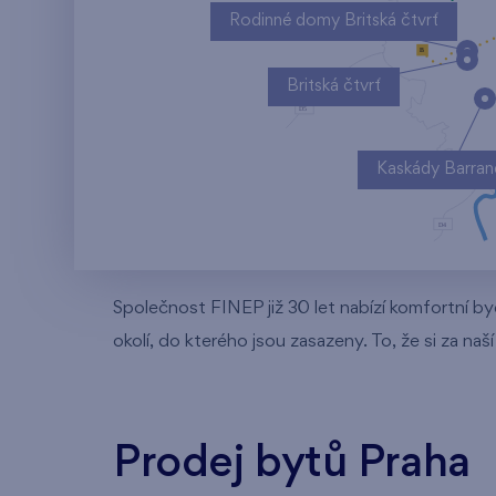
Rodinné domy Britská čtvrť
Britská čtvrť
Kaskády Barra
Společnost FINEP již 30 let nabízí komfortní by
okolí, do kterého jsou zasazeny. To, že si za naš
Prodej bytů Praha