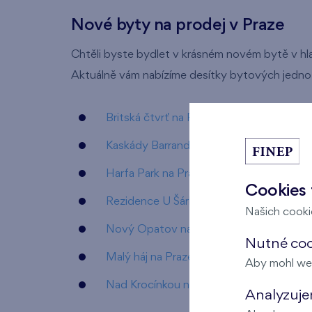
Nové byty na prodej v Praze
Chtěli byste bydlet v krásném novém bytě v hl
Aktuálně vám nabízíme desítky bytových jednote
Britská čtvrť na Praze 5 - Stodůlky
Kaskády Barrandov na Praze 5 - Hluboč
Harfa Park na Praze 9 - Vysočany
Cookies 
Rezidence U Šárky na Praze 6 - Ruzyně
Našich cookie
Nový Opatov na Praze 11 - Chodov
Nutné cook
Malý háj na Praze 10 - Štěrboholy
Aby mohl we
Nad Krocínkou na Praze 9 - Prosek
Analyzujem