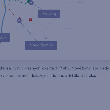
Malý háj
ndov
Nový Opatov
dlení a byty v krásných lokalitách Prahy. Nové byty jsou vždy 
í kvalitou stojíme, dokazuje nadstandardní 3letá záruka.