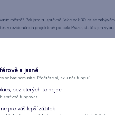
avním městě? Pak jste tu správně. Více než 30 let se zabýv
k v rezidenčních projektech po celé Praze, stačí si jen vybra
epy
férově a jasně
s se bát nemusíte. Přečtěte si, jak u nás fungují.
ies, bez kterých to nejde
b správně fungovat.
e pro váš lepší zážitek