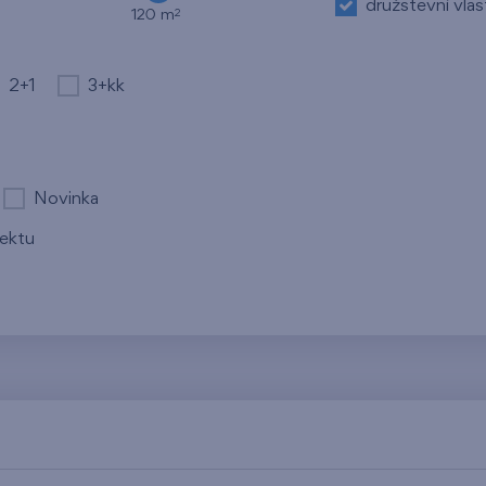
družstevní vlas
2
120 m
2+1
3+kk
Novinka
jektu