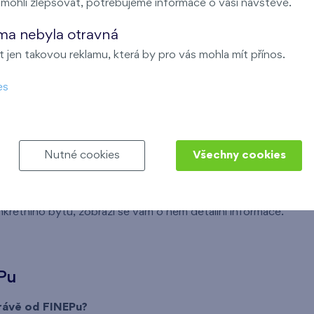
ohli zlepšovat, potřebujeme informace o vaší návštěvě.
ma nebyla otravná
 jen takovou reklamu, která by pro vás mohla mít přínos.
h cenových kategorií:
es
Nutné cookies
Všechny cookies
povídá vašim požadavkům
(lokalita, typ vlastnictví bytu, di
nkrétního bytu, zobrazí se vám o něm detailní informace.
Pu
právě od FINEPu?