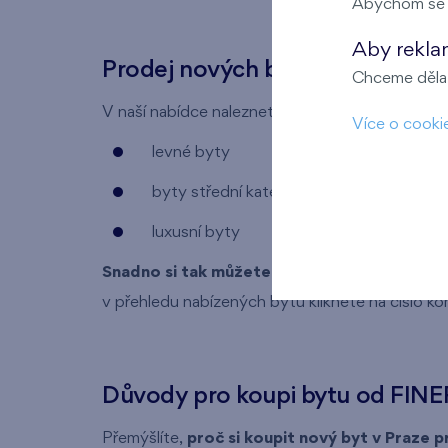
Abychom se m
Aby rekla
Prodej nových bytů v Praze
Chceme dělat
V naší nabídce naleznete bytové jednotky všec
Více o cooki
levné byty
byty střední kategorie
luxusní byty
Snadno si tak můžete vybrat byt, který od
v přehledu nabízených bytů kliknete na číslo ko
Důvody pro koupi bytu od FINE
Přemýšlíte,
proč si koupit nový byt v Praze 