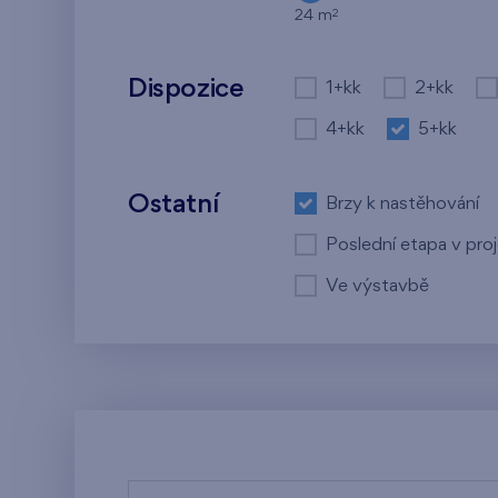
2
24 m
Dispozice
1+kk
2+kk
4+kk
5+kk
Ostatní
Brzy k nastěhování
Poslední etapa v pro
Ve výstavbě