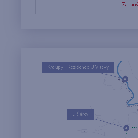
Zadaný
Kralupy - Rezidence U Vltavy
U Šárky