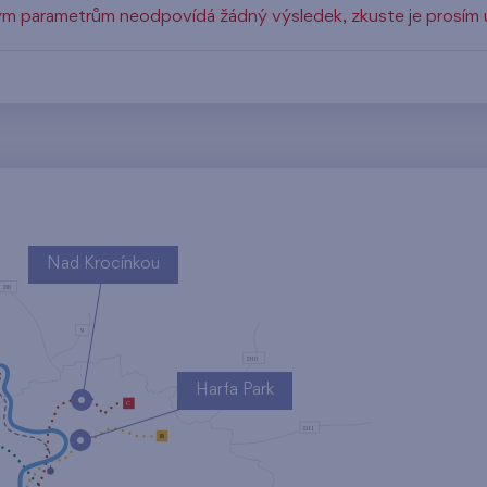
m parametrům neodpovídá žádný výsledek, zkuste je prosím u
Nad Krocínkou
Harfa Park