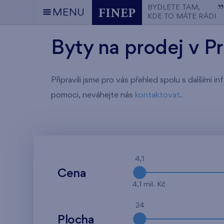
BYDLETE TAM,
MENU
KDE TO MÁTE RÁDI
Byty na prodej v P
Připravili jsme pro vás přehled spolu s dalšími
pomoci, neváhejte nás
kontaktovat
.
4,1
Cena
4,1 mil. Kč
24
Plocha