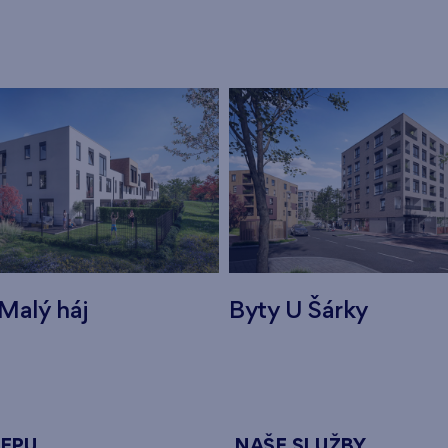
Malý háj
Byty U Šárky
NEPU
NAŠE SLUŽBY