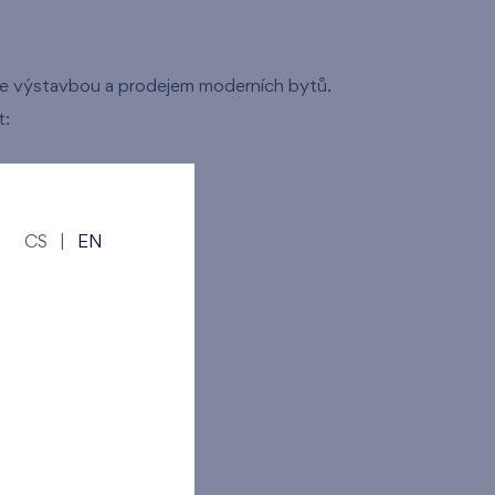
áme výstavbou a prodejem moderních bytů.
t:
CS
|
EN