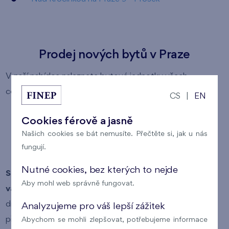
Prodej nových bytů v Praze
V naší nabídce naleznete bytové jednotky všech
cenových kategorií:
CS
|
EN
levné byty
Cookies férově a jasně
byty střední kategorie
Našich cookies se bát nemusíte. Přečtěte si, jak u nás
fungují.
luxusní byty
Nutné cookies, bez kterých to nejde
Snadno si tak můžete vybrat byt, který odpovídá
Aby mohl web správně fungovat.
vašim požadavkům
(lokalita, typ vlastnictví bytu,
dispozice bytu, plocha bytu a cena bytu). Pokud si v
Analyzujeme pro váš lepší zážitek
přehledu nabízených bytů kliknete na číslo konkrétního
Abychom se mohli zlepšovat, potřebujeme informace