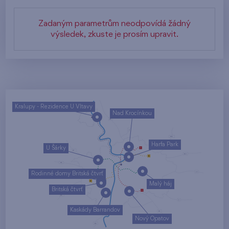
Zadaným parametrům neodpovídá žádný
výsledek, zkuste je prosím upravit.
Kralupy - Rezidence U Vltavy
Nad Krocínkou
Harfa Park
U Šárky
Rodinné domy Britská čtvrť
Malý háj
Britská čtvrť
Kaskády Barrandov
Nový Opatov