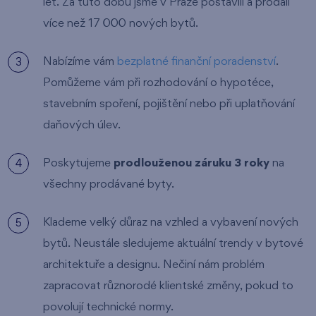
let. Za tuto dobu jsme v Praze postavili a prodali
více než 17 000 nových bytů.
Nabízíme vám
bezplatné finanční poradenství
.
Pomůžeme vám při rozhodování o hypotéce,
stavebním spoření, pojištění nebo při uplatňování
daňových úlev.
Poskytujeme
prodlouženou záruku 3 roky
na
všechny prodávané byty.
Klademe velký důraz na vzhled a vybavení nových
bytů. Neustále sledujeme aktuální trendy v bytové
architektuře a designu. Nečiní nám problém
zapracovat různorodé klientské změny, pokud to
povolují technické normy.