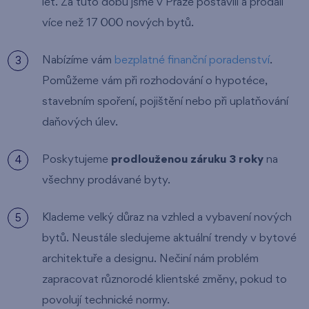
let. Za tuto dobu jsme v Praze postavili a prodali
více než 17 000 nových bytů.
Nabízíme vám
bezplatné finanční poradenství
.
Pomůžeme vám při rozhodování o hypotéce,
stavebním spoření, pojištění nebo při uplatňování
daňových úlev.
Poskytujeme
prodlouženou záruku 3 roky
na
všechny prodávané byty.
Klademe velký důraz na vzhled a vybavení nových
bytů. Neustále sledujeme aktuální trendy v bytové
architektuře a designu. Nečiní nám problém
zapracovat různorodé klientské změny, pokud to
povolují technické normy.