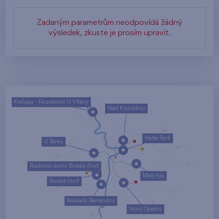
Zadaným parametrům neodpovídá žádný
výsledek, zkuste je prosím upravit.
Kralupy - Rezidence U Vltavy
Nad Krocínkou
Harfa Park
U Šárky
Rodinné domy Britská čtvrť
Malý háj
Britská čtvrť
Kaskády Barrandov
Nový Opatov