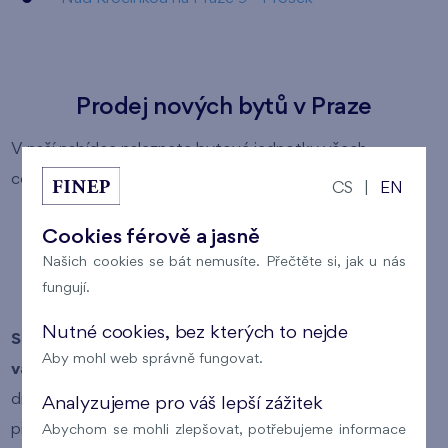
Prodej nových bytů v Praze
V naší nabídce naleznete bytové jednotky všech
cenových kategorií:
CS
|
EN
levné byty
Cookies férově a jasně
byty střední kategorie
Našich cookies se bát nemusíte. Přečtěte si, jak u nás
fungují.
luxusní byty
Nutné cookies, bez kterých to nejde
Snadno si tak můžete vybrat byt, který odpovídá
Aby mohl web správně fungovat.
vašim požadavkům
(lokalita, typ vlastnictví bytu,
dispozice bytu, plocha bytu a cena bytu). Pokud si v
Analyzujeme pro váš lepší zážitek
přehledu nabízených bytů kliknete na číslo konkrétního
Abychom se mohli zlepšovat, potřebujeme informace