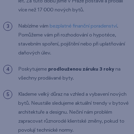
let. Za tuto dobu jsme v Praze postavili a prodali
více než 17 000 nových bytů.
Nabízíme vám
bezplatné finanční poradenství
.
Pomůžeme vám při rozhodování o hypotéce,
stavebním spoření, pojištění nebo při uplatňování
daňových úlev.
Poskytujeme
prodlouženou záruku 3 roky
na
všechny prodávané byty.
Klademe velký důraz na vzhled a vybavení nových
bytů. Neustále sledujeme aktuální trendy v bytové
architektuře a designu. Nečiní nám problém
zapracovat různorodé klientské změny, pokud to
povolují technické normy.