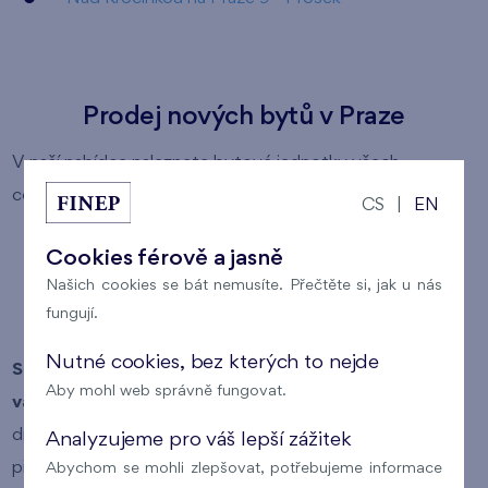
Prodej nových bytů v Praze
V naší nabídce naleznete bytové jednotky všech
cenových kategorií:
CS
|
EN
levné byty
Cookies férově a jasně
byty střední kategorie
Našich cookies se bát nemusíte. Přečtěte si, jak u nás
fungují.
luxusní byty
Nutné cookies, bez kterých to nejde
Snadno si tak můžete vybrat byt, který odpovídá
Aby mohl web správně fungovat.
vašim požadavkům
(lokalita, typ vlastnictví bytu,
dispozice bytu, plocha bytu a cena bytu). Pokud si v
Analyzujeme pro váš lepší zážitek
přehledu nabízených bytů kliknete na číslo konkrétního
Abychom se mohli zlepšovat, potřebujeme informace