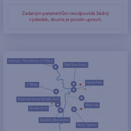
Zadaným parametrům neodpovídá žádný
výsledek, zkuste je prosím upravit.
Kralupy - Rezidence U Vltavy
Nad Krocínkou
Harfa Park
U Šárky
Rodinné domy Britská čtvrť
Malý háj
Britská čtvrť
Kaskády Barrandov
Nový Opatov