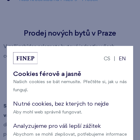
Prodej nových bytů v Praze
V naší nabídce naleznete bytové jednotky všech
cenových kategorií:
CS
|
EN
levné byty
Cookies férově a jasně
byty střední kategorie
Našich cookies se bát nemusíte. Přečtěte si, jak u nás
fungují.
luxusní byty
Nutné cookies, bez kterých to nejde
Snadno si tak můžete vybrat byt, který odpovídá
Aby mohl web správně fungovat.
vašim požadavkům
(lokalita, typ vlastnictví bytu,
dispozice bytu, plocha bytu a cena bytu). Pokud si v
Analyzujeme pro váš lepší zážitek
přehledu nabízených bytů kliknete na číslo konkrétního
Abychom se mohli zlepšovat, potřebujeme informace