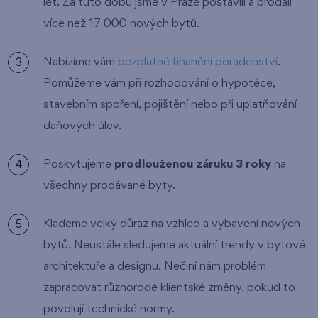
let. Za tuto dobu jsme v Praze postavili a prodali
více než 17 000 nových bytů.
Nabízíme vám
bezplatné finanční poradenství
.
Pomůžeme vám při rozhodování o hypotéce,
stavebním spoření, pojištění nebo při uplatňování
daňových úlev.
Poskytujeme
prodlouženou záruku 3 roky
na
všechny prodávané byty.
Klademe velký důraz na vzhled a vybavení nových
bytů. Neustále sledujeme aktuální trendy v bytové
architektuře a designu. Nečiní nám problém
zapracovat různorodé klientské změny, pokud to
povolují technické normy.